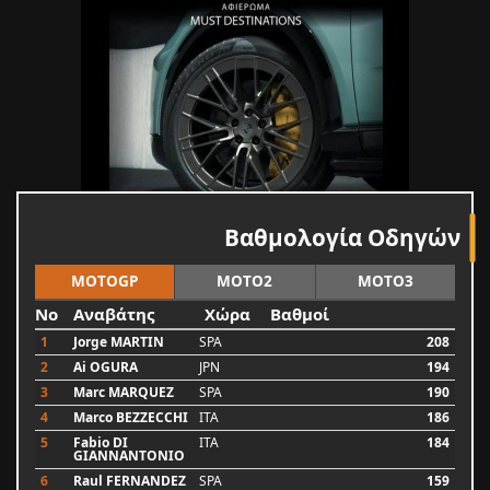
Βαθμολογία Οδηγών
MOTOGP
MOTO2
MOTO3
No
Αναβάτης
Χώρα
Βαθμοί
1
Jorge MARTIN
SPA
208
2
Ai OGURA
JPN
194
3
Marc MARQUEZ
SPA
190
4
Marco BEZZECCHI
ITA
186
5
Fabio DI
ITA
184
GIANNANTONIO
6
Raul FERNANDEZ
SPA
159