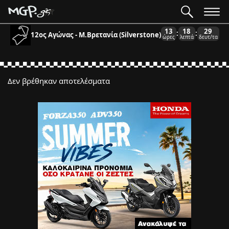
13
18
29
:
:
12ος Αγώνας - Μ.Βρετανία (Silverstone)
ώρες
λεπτά
δευτ/τα
Δεν βρέθηκαν αποτελέσματα