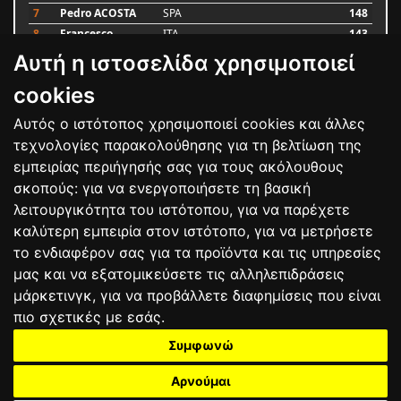
7
Pedro ACOSTA
SPA
148
8
Francesco
ITA
143
BAGNAIA
Αυτή η ιστοσελίδα χρησιμοποιεί
9
Alex MARQUEZ
SPA
87
10
Luca MARINI
ITA
79
cookies
Αυτός ο ιστότοπος χρησιμοποιεί cookies και άλλες
Bαθμολογία
τεχνολογίες παρακολούθησης για τη βελτίωση της
εμπειρίας περιήγησής σας για τους ακόλουθους
σκοπούς:
για να ενεργοποιήσετε τη βασική
λειτουργικότητα του ιστότοπου
,
για να παρέχετε
καλύτερη εμπειρία στον ιστότοπο
,
για να μετρήσετε
το ενδιαφέρον σας για τα προϊόντα και τις υπηρεσίες
μας και να εξατομικεύσετε τις αλληλεπιδράσεις
μάρκετινγκ
,
για να προβάλλετε διαφημίσεις που είναι
πιο σχετικές με εσάς
.
Συμφωνώ
ΕΠΙΚΟΙΝΩΝΙΑ
ΟΡΟΙ ΧΡΗΣΗΣ
ΠΟΛΙΤΙΚΗ ΠΡΟΣΤΑΣΙΑΣ
ΑΓΩΝΕΣ
ΑΠΟΤΕΛΕΣΜΑΤΑ
ΑΓΟΡΑ
Αρνούμαι