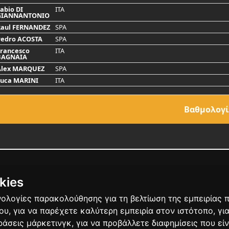
abio DI
ITA
GIANNANTONIO
Raul FERNANDEZ
SPA
Pedro ACOSTA
SPA
rancesco
ITA
BAGNAIA
Alex MARQUEZ
SPA
Luca MARINI
ITA
Bαθμολογ
kies
χνολογίες παρακολούθησης για τη βελτίωση της εμπειρίας
ΣΤΑΣΙΑΣ
που
,
για να παρέχετε καλύτερη εμπειρία στον ιστότοπο
,
γι
δράσεις μάρκετινγκ
,
για να προβάλλετε διαφημίσεις που είν