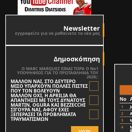
Newsletter
εγγραφείτε για να μαθαίνετε τα νέα μας
Δημοσκόπηση
O MARC MARQUEZ ΕΙΝΑΙ ΤΩΡΑ Ο Νο1
ΥΠΟΨΗΦΙΟΣ ΓΙΑ ΤΟ ΠΡΩΤΑΘΛΗΜΑ ΤΟΥ
2026;:
ΜΑΛΛΟΝ ΝΑΙ, ΣΤΟ ΔΕΥΤΕΡΟ
ΜΙΣΟ ΥΠΑΡΧΟΥΝ ΠΟΛΛΕΣ ΠΙΣΤΕΣ
ΠΟΥ ΤΟΝ ΒΟΛΕΥΟΥΝ
ΜΑΛΛΟΝ ΟΧΙ, Η APRILIA ΘΑ
No
ΑΠΑΝΤΗΣΕΙ ΜΕ ΤΟΥΣ ΔΥΝΑΤΟΥΣ
MARTIN, OGURA KAI BEZZECCHI
1
J
ΣΙΓΟΥΡΑ ΝΑΙ, ΑΦΟΥ ΕΧΕΙ
2
ΞΕΠΕΡΑΣΕΙ ΤΑ ΠΡΟΒΛΗΜΑΤΑ
ΤΡΑΥΜΑΤΙΣΜΩΝ
3
4
VOTE