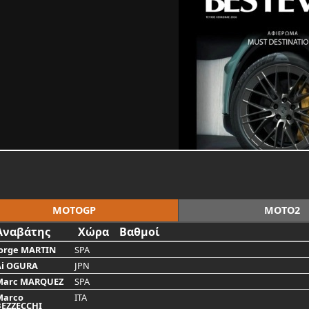
MOTOGP
MOTO2
Αναβάτης
Χώρα
Βαθμοί
orge MARTIN
SPA
Ai OGURA
JPN
Marc MARQUEZ
SPA
Marco
ITA
BEZZECCHI