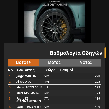
Βαθμολογία Οδηγών
MOTOGP
MOTO2
MOTO3
No
Αναβάτης
Χώρα
Βαθμοί
1
Jorge MARTIN
SPA
220
2
Ai OGURA
JPN
203
3
Marco BEZZECCHI
ITA
193
4
Marc MARQUEZ
SPA
191
5
Fabio DI
ITA
189
GIANNANTONIO
6
Raul FERNANDEZ
SPA
159