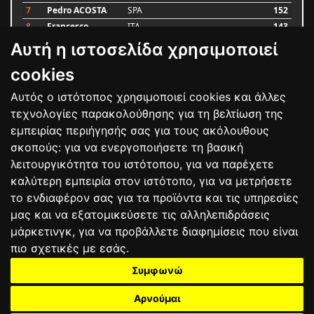
7
Pedro ACOSTA
SPA
152
8
Francesco
ITA
143
BAGNAIA
Αυτή η ιστοσελίδα χρησιμοποιεί
9
Alex MARQUEZ
SPA
93
10
Luca MARINI
ITA
79
cookies
Αυτός ο ιστότοπος χρησιμοποιεί cookies και άλλες
Bαθμολογία
τεχνολογίες παρακολούθησης για τη βελτίωση της
εμπειρίας περιήγησής σας για τους ακόλουθους
σκοπούς:
για να ενεργοποιήσετε τη βασική
λειτουργικότητα του ιστότοπου
,
για να παρέχετε
καλύτερη εμπειρία στον ιστότοπο
,
για να μετρήσετε
το ενδιαφέρον σας για τα προϊόντα και τις υπηρεσίες
μας και να εξατομικεύσετε τις αλληλεπιδράσεις
μάρκετινγκ
,
για να προβάλλετε διαφημίσεις που είναι
πιο σχετικές με εσάς
.
Συμφωνώ
ΕΠΙΚΟΙΝΩΝΙΑ
ΟΡΟΙ ΧΡΗΣΗΣ
ΠΟΛΙΤΙΚΗ ΠΡΟΣΤΑΣΙΑΣ
ΑΓΩΝΕΣ
ΑΠΟΤΕΛΕΣΜΑΤΑ
ΑΓΟΡΑ
Αρνούμαι