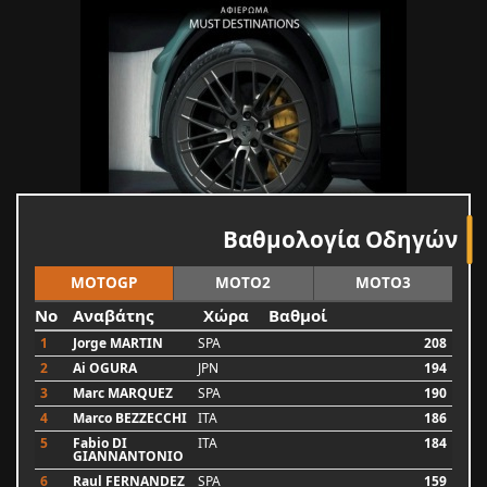
Βαθμολογία Οδηγών
MOTOGP
MOTO2
MOTO3
No
Αναβάτης
Χώρα
Βαθμοί
1
Jorge MARTIN
SPA
208
2
Ai OGURA
JPN
194
3
Marc MARQUEZ
SPA
190
4
Marco BEZZECCHI
ITA
186
5
Fabio DI
ITA
184
GIANNANTONIO
6
Raul FERNANDEZ
SPA
159