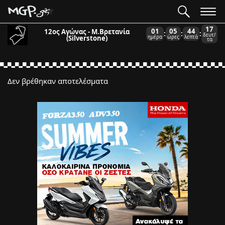
17
01
05
44
12ος Αγώνας - Μ.Βρετανία
:
:
:
δευτ/
(Silverstone)
ημέρα
ώρες
λεπτά
τα
Δεν βρέθηκαν αποτελέσματα