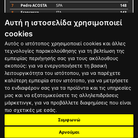
7
Pedro ACOSTA
SPA
148
8
Francesco
ITA
143
BAGNAIA
Αυτή η ιστοσελίδα χρησιμοποιεί
9
Alex MARQUEZ
SPA
87
10
Luca MARINI
ITA
79
cookies
Αυτός ο ιστότοπος χρησιμοποιεί cookies και άλλες
Bαθμολογία
τεχνολογίες παρακολούθησης για τη βελτίωση της
εμπειρίας περιήγησής σας για τους ακόλουθους
σκοπούς:
για να ενεργοποιήσετε τη βασική
λειτουργικότητα του ιστότοπου
,
για να παρέχετε
καλύτερη εμπειρία στον ιστότοπο
,
για να μετρήσετε
το ενδιαφέρον σας για τα προϊόντα και τις υπηρεσίες
μας και να εξατομικεύσετε τις αλληλεπιδράσεις
μάρκετινγκ
,
για να προβάλλετε διαφημίσεις που είναι
πιο σχετικές με εσάς
.
Συμφωνώ
ΕΠΙΚΟΙΝΩΝΙΑ
ΟΡΟΙ ΧΡΗΣΗΣ
ΠΟΛΙΤΙΚΗ ΠΡΟΣΤΑΣΙΑΣ
ΑΓΩΝΕΣ
ΑΠΟΤΕΛΕΣΜΑΤΑ
ΑΓΟΡΑ
Αρνούμαι