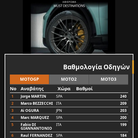
Βαθμολογία Οδηγών
MOTOGP
MOTO2
MOTO3
No
Αναβάτης
Χώρα
Βαθμοί
1
Jorge MARTIN
SPA
240
2
Marco BEZZECCHI
ITA
209
3
Ai OGURA
JPN
203
4
Marc MARQUEZ
SPA
200
5
Fabio DI
ITA
199
GIANNANTONIO
6
Raul FERNANDEZ
SPA
184