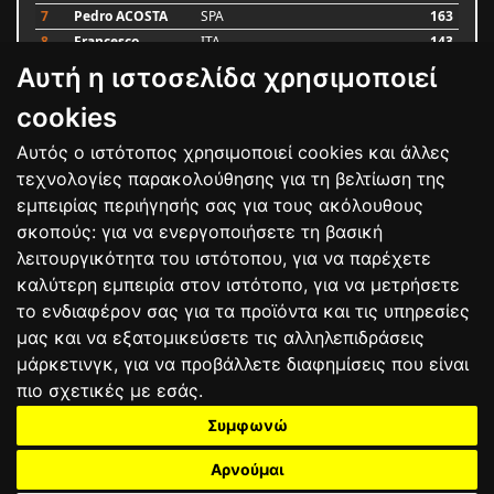
7
Pedro ACOSTA
SPA
163
8
Francesco
ITA
143
BAGNAIA
Αυτή η ιστοσελίδα χρησιμοποιεί
9
Alex MARQUEZ
SPA
106
10
Luca MARINI
ITA
86
cookies
Αυτός ο ιστότοπος χρησιμοποιεί cookies και άλλες
Bαθμολογία
τεχνολογίες παρακολούθησης για τη βελτίωση της
εμπειρίας περιήγησής σας για τους ακόλουθους
σκοπούς:
για να ενεργοποιήσετε τη βασική
λειτουργικότητα του ιστότοπου
,
για να παρέχετε
καλύτερη εμπειρία στον ιστότοπο
,
για να μετρήσετε
το ενδιαφέρον σας για τα προϊόντα και τις υπηρεσίες
μας και να εξατομικεύσετε τις αλληλεπιδράσεις
μάρκετινγκ
,
για να προβάλλετε διαφημίσεις που είναι
πιο σχετικές με εσάς
.
Συμφωνώ
ΕΠΙΚΟΙΝΩΝΙΑ
ΟΡΟΙ ΧΡΗΣΗΣ
ΠΟΛΙΤΙΚΗ ΠΡΟΣΤΑΣΙΑΣ
ΑΓΩΝΕΣ
ΑΠΟΤΕΛΕΣΜΑΤΑ
ΑΓΟΡΑ
Αρνούμαι