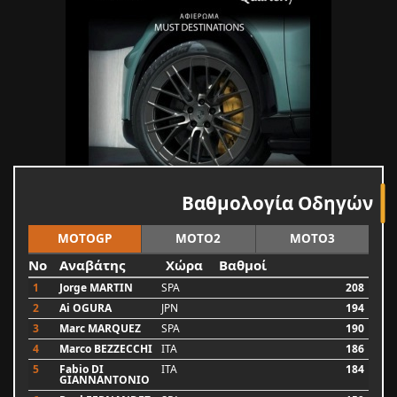
Βαθμολογία Οδηγών
MOTOGP
MOTO2
MOTO3
No
Αναβάτης
Χώρα
Βαθμοί
1
Jorge MARTIN
SPA
208
2
Ai OGURA
JPN
194
3
Marc MARQUEZ
SPA
190
4
Marco BEZZECCHI
ITA
186
5
Fabio DI
ITA
184
GIANNANTONIO