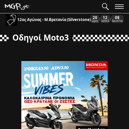
20
12
08
:
:
12ος Αγώνας - Μ.Βρετανία (Silverstone)
ώρες
λεπτά
δευτ/τα
Οδηγοί Moto3