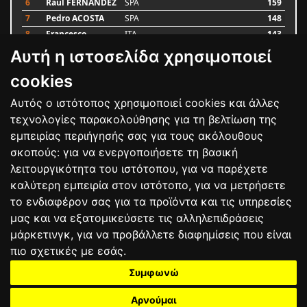
6
Raul FERNANDEZ
SPA
159
7
Pedro ACOSTA
SPA
148
8
Francesco
ITA
143
BAGNAIA
Αυτή η ιστοσελίδα χρησιμοποιεί
9
Alex MARQUEZ
SPA
87
10
Luca MARINI
ITA
79
cookies
Αυτός ο ιστότοπος χρησιμοποιεί cookies και άλλες
Bαθμολογία
τεχνολογίες παρακολούθησης για τη βελτίωση της
εμπειρίας περιήγησής σας για τους ακόλουθους
σκοπούς:
για να ενεργοποιήσετε τη βασική
λειτουργικότητα του ιστότοπου
,
για να παρέχετε
καλύτερη εμπειρία στον ιστότοπο
,
για να μετρήσετε
το ενδιαφέρον σας για τα προϊόντα και τις υπηρεσίες
μας και να εξατομικεύσετε τις αλληλεπιδράσεις
μάρκετινγκ
,
για να προβάλλετε διαφημίσεις που είναι
πιο σχετικές με εσάς
.
Συμφωνώ
ΕΠΙΚΟΙΝΩΝΙΑ
ΟΡΟΙ ΧΡΗΣΗΣ
ΠΟΛΙΤΙΚΗ ΠΡΟΣΤΑΣΙΑΣ
ΑΓΩΝΕΣ
ΑΠΟΤΕΛΕΣΜΑΤΑ
ΑΓΟΡΑ
Αρνούμαι