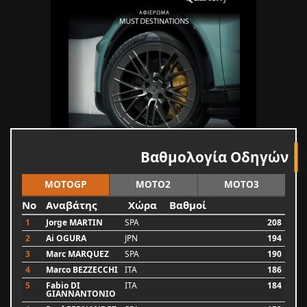
Βαθμολογία Οδηγών
MOTOGP
MOTO2
MOTO3
No
Αναβάτης
Χώρα
Βαθμοί
1
Jorge MARTIN
SPA
208
2
Ai OGURA
JPN
194
3
Marc MARQUEZ
SPA
190
4
Marco BEZZECCHI
ITA
186
5
Fabio DI
ITA
184
GIANNANTONIO