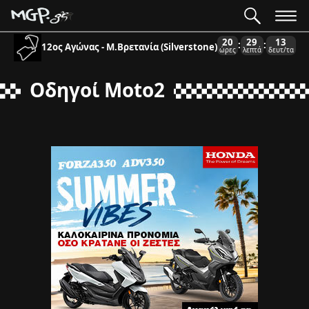
20
29
13
:
:
12ος Αγώνας - Μ.Βρετανία (Silverstone)
ώρες
λεπτά
δευτ/τα
Οδηγοί Moto2