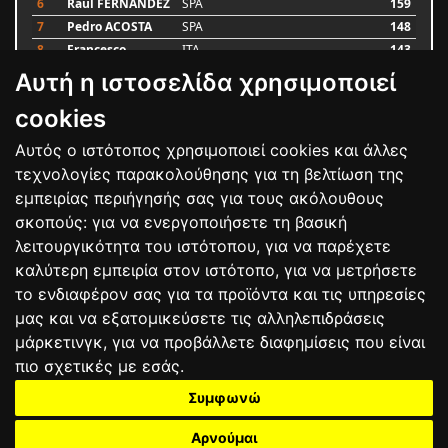
6
Raul FERNANDEZ
SPA
159
7
Pedro ACOSTA
SPA
148
8
Francesco
ITA
143
BAGNAIA
Αυτή η ιστοσελίδα χρησιμοποιεί
9
Alex MARQUEZ
SPA
87
10
Luca MARINI
ITA
79
cookies
Αυτός ο ιστότοπος χρησιμοποιεί cookies και άλλες
Bαθμολογία
τεχνολογίες παρακολούθησης για τη βελτίωση της
εμπειρίας περιήγησής σας για τους ακόλουθους
σκοπούς:
για να ενεργοποιήσετε τη βασική
λειτουργικότητα του ιστότοπου
,
για να παρέχετε
καλύτερη εμπειρία στον ιστότοπο
,
για να μετρήσετε
το ενδιαφέρον σας για τα προϊόντα και τις υπηρεσίες
μας και να εξατομικεύσετε τις αλληλεπιδράσεις
μάρκετινγκ
,
για να προβάλλετε διαφημίσεις που είναι
πιο σχετικές με εσάς
.
Συμφωνώ
ΕΠΙΚΟΙΝΩΝΙΑ
ΟΡΟΙ ΧΡΗΣΗΣ
ΠΟΛΙΤΙΚΗ ΠΡΟΣΤΑΣΙΑΣ
ΑΓΩΝΕΣ
ΑΠΟΤΕΛΕΣΜΑΤΑ
ΑΓΟΡΑ
Αρνούμαι