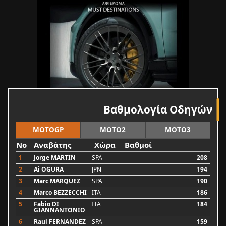
Βαθμολογία Οδηγών
MOTOGP
MOTO2
MOTO3
No
Αναβάτης
Χώρα
Βαθμοί
1
Jorge MARTIN
SPA
208
2
Ai OGURA
JPN
194
3
Marc MARQUEZ
SPA
190
4
Marco BEZZECCHI
ITA
186
5
Fabio DI
ITA
184
GIANNANTONIO
6
Raul FERNANDEZ
SPA
159