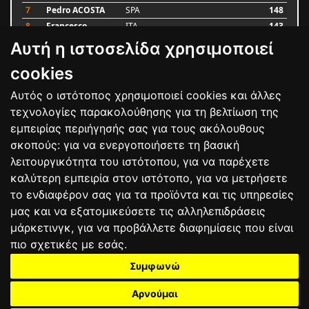
7
Pedro ACOSTA
SPA
148
8
Francesco
ITA
143
BAGNAIA
Αυτή η ιστοσελίδα χρησιμοποιεί
9
Alex MARQUEZ
SPA
87
10
Luca MARINI
ITA
79
cookies
Αυτός ο ιστότοπος χρησιμοποιεί cookies και άλλες
Bαθμολογία
τεχνολογίες παρακολούθησης για τη βελτίωση της
εμπειρίας περιήγησής σας για τους ακόλουθους
σκοπούς:
για να ενεργοποιήσετε τη βασική
λειτουργικότητα του ιστότοπου
,
για να παρέχετε
καλύτερη εμπειρία στον ιστότοπο
,
για να μετρήσετε
το ενδιαφέρον σας για τα προϊόντα και τις υπηρεσίες
μας και να εξατομικεύσετε τις αλληλεπιδράσεις
μάρκετινγκ
,
για να προβάλλετε διαφημίσεις που είναι
πιο σχετικές με εσάς
.
Συμφωνώ
ΕΠΙΚΟΙΝΩΝΙΑ
ΟΡΟΙ ΧΡΗΣΗΣ
ΠΟΛΙΤΙΚΗ ΠΡΟΣΤΑΣΙΑΣ
ΑΓΩΝΕΣ
ΑΠΟΤΕΛΕΣΜΑΤΑ
ΑΓΟΡΑ
Αρνούμαι