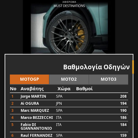
Βαθμολογία Οδηγών
MOTOGP
MOTO2
MOTO3
No
Αναβάτης
Χώρα
Βαθμοί
1
Jorge MARTIN
SPA
208
2
Ai OGURA
JPN
194
3
Marc MARQUEZ
SPA
190
4
Marco BEZZECCHI
ITA
186
5
Fabio DI
ITA
184
GIANNANTONIO
6
Raul FERNANDEZ
SPA
159