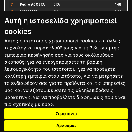
7
Pedro ACOSTA
SPA
148
8
Francesco
ITA
143
BAGNAIA
Αυτή η ιστοσελίδα χρησιμοποιεί
9
Alex MARQUEZ
SPA
87
10
Luca MARINI
ITA
79
cookies
Αυτός ο ιστότοπος χρησιμοποιεί cookies και άλλες
Bαθμολογία
τεχνολογίες παρακολούθησης για τη βελτίωση της
εμπειρίας περιήγησής σας για τους ακόλουθους
σκοπούς:
για να ενεργοποιήσετε τη βασική
λειτουργικότητα του ιστότοπου
,
για να παρέχετε
καλύτερη εμπειρία στον ιστότοπο
,
για να μετρήσετε
το ενδιαφέρον σας για τα προϊόντα και τις υπηρεσίες
μας και να εξατομικεύσετε τις αλληλεπιδράσεις
μάρκετινγκ
,
για να προβάλλετε διαφημίσεις που είναι
πιο σχετικές με εσάς
.
Συμφωνώ
ΕΠΙΚΟΙΝΩΝΙΑ
ΟΡΟΙ ΧΡΗΣΗΣ
ΠΟΛΙΤΙΚΗ ΠΡΟΣΤΑΣΙΑΣ
ΑΓΩΝΕΣ
ΑΠΟΤΕΛΕΣΜΑΤΑ
ΑΓΟΡΑ
Αρνούμαι