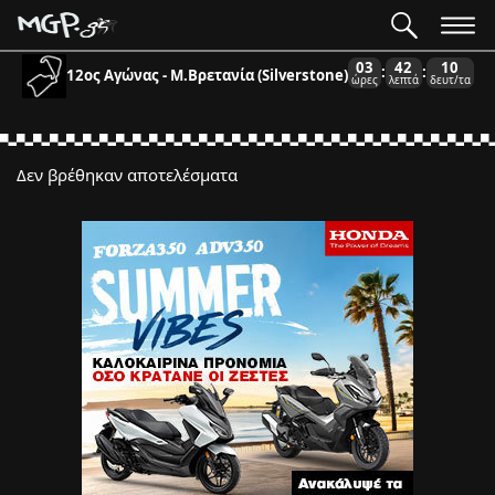
03
42
10
:
:
12ος Αγώνας - Μ.Βρετανία (Silverstone)
ώρες
λεπτά
δευτ/τα
Δεν βρέθηκαν αποτελέσματα