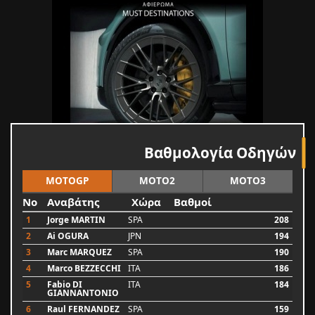
Βαθμολογία Οδηγών
MOTOGP
MOTO2
MOTO3
No
Αναβάτης
Χώρα
Βαθμοί
1
Jorge MARTIN
SPA
208
2
Ai OGURA
JPN
194
3
Marc MARQUEZ
SPA
190
4
Marco BEZZECCHI
ITA
186
5
Fabio DI
ITA
184
GIANNANTONIO
6
Raul FERNANDEZ
SPA
159