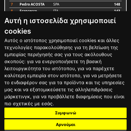
7
Pedro ACOSTA
SPA
148
8
Francesco
ITA
143
BAGNAIA
Αυτή η ιστοσελίδα χρησιμοποιεί
9
Alex MARQUEZ
SPA
87
10
Luca MARINI
ITA
79
cookies
Αυτός ο ιστότοπος χρησιμοποιεί cookies και άλλες
Bαθμολογία
τεχνολογίες παρακολούθησης για τη βελτίωση της
εμπειρίας περιήγησής σας για τους ακόλουθους
σκοπούς:
για να ενεργοποιήσετε τη βασική
λειτουργικότητα του ιστότοπου
,
για να παρέχετε
καλύτερη εμπειρία στον ιστότοπο
,
για να μετρήσετε
το ενδιαφέρον σας για τα προϊόντα και τις υπηρεσίες
μας και να εξατομικεύσετε τις αλληλεπιδράσεις
μάρκετινγκ
,
για να προβάλλετε διαφημίσεις που είναι
πιο σχετικές με εσάς
.
Συμφωνώ
ΕΠΙΚΟΙΝΩΝΙΑ
ΟΡΟΙ ΧΡΗΣΗΣ
ΠΟΛΙΤΙΚΗ ΠΡΟΣΤΑΣΙΑΣ
ΑΓΩΝΕΣ
ΑΠΟΤΕΛΕΣΜΑΤΑ
ΑΓΟΡΑ
Αρνούμαι