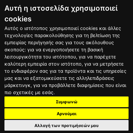
BAGNAIA
Αυτή η ιστοσελίδα χρησιμοποιεί
9
Alex MARQUEZ
SPA
106
10
Luca MARINI
ITA
86
cookies
Αυτός ο ιστότοπος χρησιμοποιεί cookies και άλλες
Bαθμολογία
τεχνολογίες παρακολούθησης για τη βελτίωση της
εμπειρίας περιήγησής σας για τους ακόλουθους
σκοπούς:
για να ενεργοποιήσετε τη βασική
λειτουργικότητα του ιστότοπου
,
για να παρέχετε
καλύτερη εμπειρία στον ιστότοπο
,
για να μετρήσετε
το ενδιαφέρον σας για τα προϊόντα και τις υπηρεσίες
μας και να εξατομικεύσετε τις αλληλεπιδράσεις
μάρκετινγκ
,
για να προβάλλετε διαφημίσεις που είναι
πιο σχετικές με εσάς
.
Συμφωνώ
ΕΠΙΚΟΙΝΩΝΙΑ
ΟΡΟΙ ΧΡΗΣΗΣ
ΠΟΛΙΤΙΚΗ ΠΡΟΣΤΑΣΙΑΣ
ΑΓΩΝΕΣ
ΑΠΟΤΕΛΕΣΜΑΤΑ
ΑΓΟΡΑ
Αρνούμαι
Αλλαγή των προτιμήσεών μου
2025 motograndprix.gr©
All rights reserved