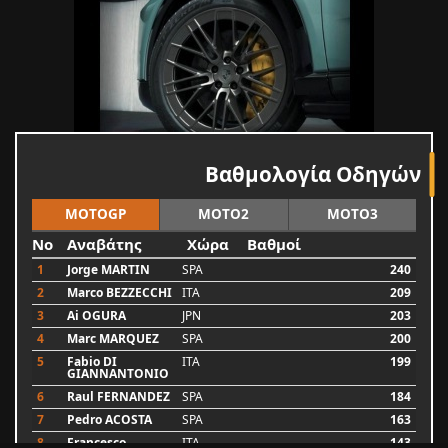
Βαθμολογία Οδηγών
MOTOGP
MOTO2
MOTO3
No
Αναβάτης
Χώρα
Βαθμοί
1
Jorge MARTIN
SPA
240
2
Marco BEZZECCHI
ITA
209
3
Ai OGURA
JPN
203
4
Marc MARQUEZ
SPA
200
5
Fabio DI
ITA
199
GIANNANTONIO
6
Raul FERNANDEZ
SPA
184
7
Pedro ACOSTA
SPA
163
8
Francesco
ITA
143