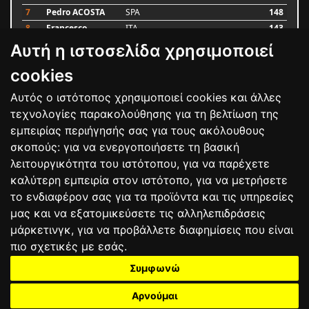
7
Pedro ACOSTA
SPA
148
8
Francesco
ITA
143
BAGNAIA
Αυτή η ιστοσελίδα χρησιμοποιεί
9
Alex MARQUEZ
SPA
87
10
Luca MARINI
ITA
79
cookies
Αυτός ο ιστότοπος χρησιμοποιεί cookies και άλλες
Bαθμολογία
τεχνολογίες παρακολούθησης για τη βελτίωση της
εμπειρίας περιήγησής σας για τους ακόλουθους
σκοπούς:
για να ενεργοποιήσετε τη βασική
λειτουργικότητα του ιστότοπου
,
για να παρέχετε
καλύτερη εμπειρία στον ιστότοπο
,
για να μετρήσετε
το ενδιαφέρον σας για τα προϊόντα και τις υπηρεσίες
μας και να εξατομικεύσετε τις αλληλεπιδράσεις
μάρκετινγκ
,
για να προβάλλετε διαφημίσεις που είναι
πιο σχετικές με εσάς
.
Συμφωνώ
ΕΠΙΚΟΙΝΩΝΙΑ
ΟΡΟΙ ΧΡΗΣΗΣ
ΠΟΛΙΤΙΚΗ ΠΡΟΣΤΑΣΙΑΣ
ΑΓΩΝΕΣ
ΑΠΟΤΕΛΕΣΜΑΤΑ
ΑΓΟΡΑ
Αρνούμαι