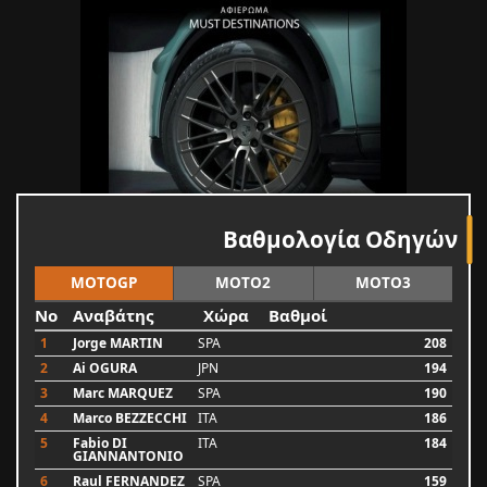
Βαθμολογία Οδηγών
MOTOGP
MOTO2
MOTO3
No
Αναβάτης
Χώρα
Βαθμοί
1
Jorge MARTIN
SPA
208
2
Ai OGURA
JPN
194
3
Marc MARQUEZ
SPA
190
4
Marco BEZZECCHI
ITA
186
5
Fabio DI
ITA
184
GIANNANTONIO
6
Raul FERNANDEZ
SPA
159