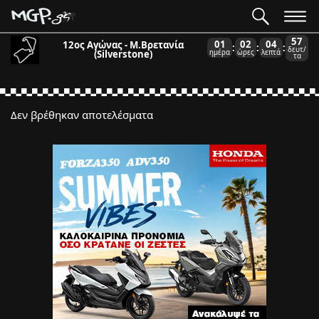
57
01
02
04
12ος Αγώνας - Μ.Βρετανία
:
:
:
δευτ/
(Silverstone)
ημέρα
ώρες
λεπτά
τα
Δεν βρέθηκαν αποτελέσματα