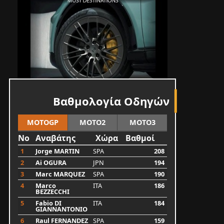
Βαθμολογία Οδηγών
MOTOGP
MOTO2
MOTO3
No
Αναβάτης
Χώρα
Βαθμοί
1
Jorge MARTIN
SPA
208
2
Ai OGURA
JPN
194
3
Marc MARQUEZ
SPA
190
4
Marco
ITA
186
BEZZECCHI
5
Fabio DI
ITA
184
GIANNANTONIO
6
Raul FERNANDEZ
SPA
159