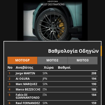
Βαθμολογία Οδηγών
MOTOGP
MOTO2
MOTO3
No
Αναβάτης
Χώρα
Βαθμοί
1
Jorge MARTIN
SPA
208
2
Ai OGURA
JPN
194
3
Marc MARQUEZ
SPA
190
4
Marco BEZZECCHI
ITA
186
5
Fabio DI
ITA
184
GIANNANTONIO
6
Raul FERNANDEZ
SPA
159