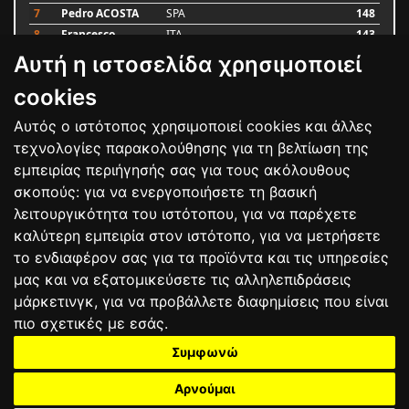
7
Pedro ACOSTA
SPA
148
8
Francesco
ITA
143
BAGNAIA
Αυτή η ιστοσελίδα χρησιμοποιεί
9
Alex MARQUEZ
SPA
87
10
Luca MARINI
ITA
79
cookies
Αυτός ο ιστότοπος χρησιμοποιεί cookies και άλλες
Bαθμολογία
τεχνολογίες παρακολούθησης για τη βελτίωση της
εμπειρίας περιήγησής σας για τους ακόλουθους
σκοπούς:
για να ενεργοποιήσετε τη βασική
λειτουργικότητα του ιστότοπου
,
για να παρέχετε
καλύτερη εμπειρία στον ιστότοπο
,
για να μετρήσετε
το ενδιαφέρον σας για τα προϊόντα και τις υπηρεσίες
μας και να εξατομικεύσετε τις αλληλεπιδράσεις
μάρκετινγκ
,
για να προβάλλετε διαφημίσεις που είναι
πιο σχετικές με εσάς
.
Συμφωνώ
ΕΠΙΚΟΙΝΩΝΙΑ
ΟΡΟΙ ΧΡΗΣΗΣ
ΠΟΛΙΤΙΚΗ ΠΡΟΣΤΑΣΙΑΣ
ΑΓΩΝΕΣ
ΑΠΟΤΕΛΕΣΜΑΤΑ
ΑΓΟΡΑ
Αρνούμαι