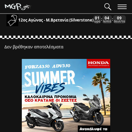
01
04
09
:
:
12ος Αγώνας - Μ.Βρετανία (Silverstone)
ώρα
λεπτά
δευτ/τα
Δεν βρέθηκαν αποτελέσματα