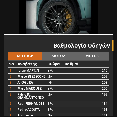
Βαθμολογία Οδηγών
MOTOGP
MOTO2
MOTO3
No
Αναβάτης
Χώρα
Βαθμοί
1
Jorge MARTIN
SPA
240
2
Marco BEZZECCHI
ITA
209
3
Ai OGURA
JPN
203
4
Marc MARQUEZ
SPA
200
5
Fabio DI
ITA
199
GIANNANTONIO
6
Raul FERNANDEZ
SPA
184
7
Pedro ACOSTA
SPA
163
8
Francesco
ITA
143