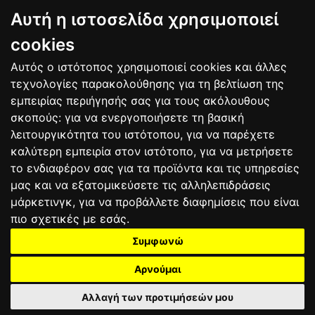
BAGNAIA
Αυτή η ιστοσελίδα χρησιμοποιεί
9
Alex MARQUEZ
SPA
106
10
Luca MARINI
ITA
86
cookies
Αυτός ο ιστότοπος χρησιμοποιεί cookies και άλλες
Bαθμολογία
τεχνολογίες παρακολούθησης για τη βελτίωση της
εμπειρίας περιήγησής σας για τους ακόλουθους
σκοπούς:
για να ενεργοποιήσετε τη βασική
λειτουργικότητα του ιστότοπου
,
για να παρέχετε
καλύτερη εμπειρία στον ιστότοπο
,
για να μετρήσετε
το ενδιαφέρον σας για τα προϊόντα και τις υπηρεσίες
μας και να εξατομικεύσετε τις αλληλεπιδράσεις
μάρκετινγκ
,
για να προβάλλετε διαφημίσεις που είναι
πιο σχετικές με εσάς
.
Συμφωνώ
ΕΠΙΚΟΙΝΩΝΙΑ
ΟΡΟΙ ΧΡΗΣΗΣ
ΠΟΛΙΤΙΚΗ ΠΡΟΣΤΑΣΙΑΣ
ΑΓΩΝΕΣ
ΑΠΟΤΕΛΕΣΜΑΤΑ
ΑΓΟΡΑ
Αρνούμαι
Αλλαγή των προτιμήσεών μου
2025 motograndprix.gr©
All rights reserved