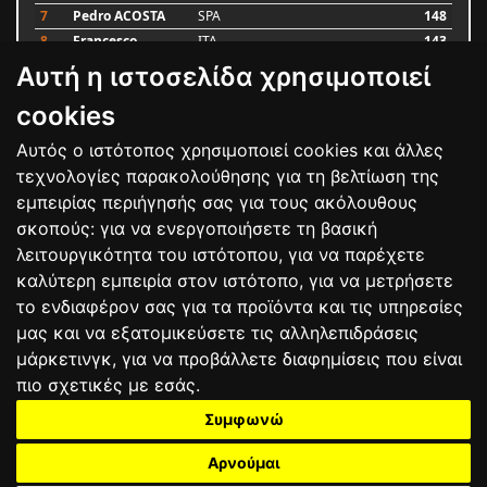
7
Pedro ACOSTA
SPA
148
8
Francesco
ITA
143
BAGNAIA
Αυτή η ιστοσελίδα χρησιμοποιεί
9
Alex MARQUEZ
SPA
87
10
Luca MARINI
ITA
79
cookies
Αυτός ο ιστότοπος χρησιμοποιεί cookies και άλλες
Bαθμολογία
τεχνολογίες παρακολούθησης για τη βελτίωση της
εμπειρίας περιήγησής σας για τους ακόλουθους
σκοπούς:
για να ενεργοποιήσετε τη βασική
λειτουργικότητα του ιστότοπου
,
για να παρέχετε
καλύτερη εμπειρία στον ιστότοπο
,
για να μετρήσετε
το ενδιαφέρον σας για τα προϊόντα και τις υπηρεσίες
μας και να εξατομικεύσετε τις αλληλεπιδράσεις
μάρκετινγκ
,
για να προβάλλετε διαφημίσεις που είναι
πιο σχετικές με εσάς
.
Συμφωνώ
ΕΠΙΚΟΙΝΩΝΙΑ
ΟΡΟΙ ΧΡΗΣΗΣ
ΠΟΛΙΤΙΚΗ ΠΡΟΣΤΑΣΙΑΣ
ΑΓΩΝΕΣ
ΑΠΟΤΕΛΕΣΜΑΤΑ
ΑΓΟΡΑ
Αρνούμαι