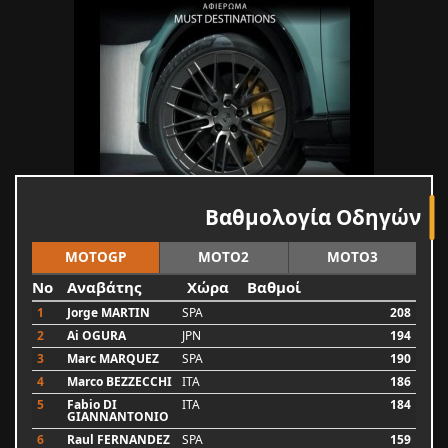
Βαθμολογία Οδηγών
MOTOGP
MOTO2
MOTO3
No
Αναβάτης
Χώρα
Βαθμοί
1
Jorge MARTIN
SPA
208
2
Ai OGURA
JPN
194
3
Marc MARQUEZ
SPA
190
4
Marco BEZZECCHI
ITA
186
5
Fabio DI
ITA
184
GIANNANTONIO
6
Raul FERNANDEZ
SPA
159