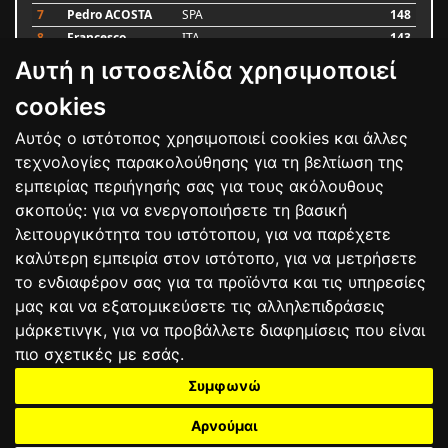
7
Pedro ACOSTA
SPA
148
8
Francesco
ITA
143
BAGNAIA
Αυτή η ιστοσελίδα χρησιμοποιεί
9
Alex MARQUEZ
SPA
87
10
Luca MARINI
ITA
79
cookies
Αυτός ο ιστότοπος χρησιμοποιεί cookies και άλλες
Bαθμολογία
τεχνολογίες παρακολούθησης για τη βελτίωση της
εμπειρίας περιήγησής σας για τους ακόλουθους
σκοπούς:
για να ενεργοποιήσετε τη βασική
λειτουργικότητα του ιστότοπου
,
για να παρέχετε
καλύτερη εμπειρία στον ιστότοπο
,
για να μετρήσετε
το ενδιαφέρον σας για τα προϊόντα και τις υπηρεσίες
μας και να εξατομικεύσετε τις αλληλεπιδράσεις
μάρκετινγκ
,
για να προβάλλετε διαφημίσεις που είναι
πιο σχετικές με εσάς
.
Συμφωνώ
ΕΠΙΚΟΙΝΩΝΙΑ
ΟΡΟΙ ΧΡΗΣΗΣ
ΠΟΛΙΤΙΚΗ ΠΡΟΣΤΑΣΙΑΣ
ΑΓΩΝΕΣ
ΑΠΟΤΕΛΕΣΜΑΤΑ
ΑΓΟΡΑ
Αρνούμαι