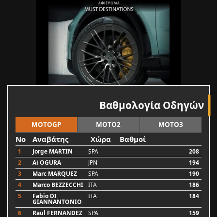
Βαθμολογία Οδηγών
MOTOGP
MOTO2
MOTO3
No
Αναβάτης
Χώρα
Βαθμοί
1
Jorge MARTIN
SPA
208
2
Ai OGURA
JPN
194
3
Marc MARQUEZ
SPA
190
4
Marco BEZZECCHI
ITA
186
5
Fabio DI
ITA
184
GIANNANTONIO
6
Raul FERNANDEZ
SPA
159