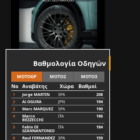
Βαθμολογία Οδηγών
MOTOGP
MOTO2
MOTO3
No
Αναβάτης
Χώρα
Βαθμοί
1
Jorge MARTIN
SPA
208
2
Ai OGURA
JPN
194
3
Marc MARQUEZ
SPA
190
4
Marco
ITA
186
BEZZECCHI
5
Fabio DI
ITA
184
GIANNANTONIO
6
Raul FERNANDEZ
SPA
159