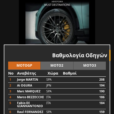
Βαθμολογία Οδηγών
MOTOGP
MOTO2
MOTO3
No
Αναβάτης
Χώρα
Βαθμοί
1
Jorge MARTIN
SPA
208
2
Ai OGURA
JPN
194
3
Marc MARQUEZ
SPA
190
4
Marco BEZZECCHI
ITA
186
5
Fabio DI
ITA
184
GIANNANTONIO
6
Raul FERNANDEZ
SPA
159