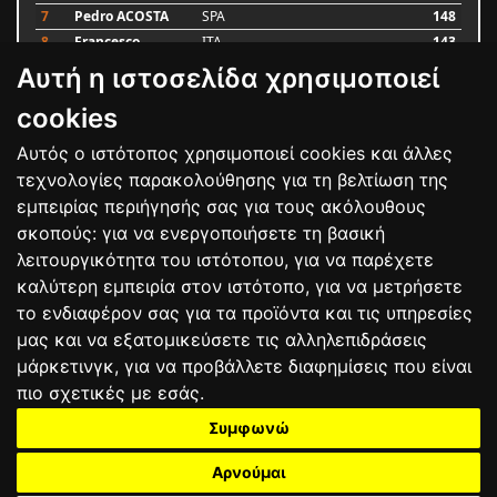
7
Pedro ACOSTA
SPA
148
8
Francesco
ITA
143
BAGNAIA
Αυτή η ιστοσελίδα χρησιμοποιεί
9
Alex MARQUEZ
SPA
87
10
Luca MARINI
ITA
79
cookies
Αυτός ο ιστότοπος χρησιμοποιεί cookies και άλλες
Bαθμολογία
τεχνολογίες παρακολούθησης για τη βελτίωση της
εμπειρίας περιήγησής σας για τους ακόλουθους
σκοπούς:
για να ενεργοποιήσετε τη βασική
λειτουργικότητα του ιστότοπου
,
για να παρέχετε
καλύτερη εμπειρία στον ιστότοπο
,
για να μετρήσετε
το ενδιαφέρον σας για τα προϊόντα και τις υπηρεσίες
μας και να εξατομικεύσετε τις αλληλεπιδράσεις
μάρκετινγκ
,
για να προβάλλετε διαφημίσεις που είναι
πιο σχετικές με εσάς
.
Συμφωνώ
ΕΠΙΚΟΙΝΩΝΙΑ
ΟΡΟΙ ΧΡΗΣΗΣ
ΠΟΛΙΤΙΚΗ ΠΡΟΣΤΑΣΙΑΣ
ΑΓΩΝΕΣ
ΑΠΟΤΕΛΕΣΜΑΤΑ
ΑΓΟΡΑ
Αρνούμαι