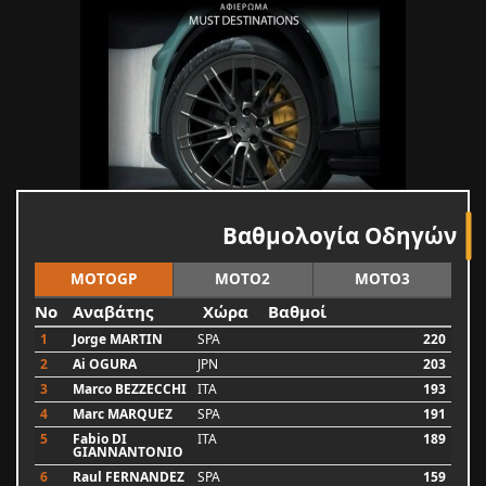
Βαθμολογία Οδηγών
MOTOGP
MOTO2
MOTO3
No
Αναβάτης
Χώρα
Βαθμοί
1
Jorge MARTIN
SPA
220
2
Ai OGURA
JPN
203
3
Marco BEZZECCHI
ITA
193
4
Marc MARQUEZ
SPA
191
5
Fabio DI
ITA
189
GIANNANTONIO
6
Raul FERNANDEZ
SPA
159