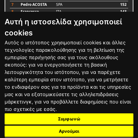
7
Pedro ACOSTA
SPA
152
8
Francesco
ITA
143
BAGNAIA
Αυτή η ιστοσελίδα χρησιμοποιεί
9
Alex MARQUEZ
SPA
93
10
Luca MARINI
ITA
79
cookies
Αυτός ο ιστότοπος χρησιμοποιεί cookies και άλλες
Bαθμολογία
τεχνολογίες παρακολούθησης για τη βελτίωση της
εμπειρίας περιήγησής σας για τους ακόλουθους
σκοπούς:
για να ενεργοποιήσετε τη βασική
λειτουργικότητα του ιστότοπου
,
για να παρέχετε
καλύτερη εμπειρία στον ιστότοπο
,
για να μετρήσετε
το ενδιαφέρον σας για τα προϊόντα και τις υπηρεσίες
μας και να εξατομικεύσετε τις αλληλεπιδράσεις
μάρκετινγκ
,
για να προβάλλετε διαφημίσεις που είναι
πιο σχετικές με εσάς
.
Συμφωνώ
ΕΠΙΚΟΙΝΩΝΙΑ
ΟΡΟΙ ΧΡΗΣΗΣ
ΠΟΛΙΤΙΚΗ ΠΡΟΣΤΑΣΙΑΣ
ΑΓΩΝΕΣ
ΑΠΟΤΕΛΕΣΜΑΤΑ
ΑΓΟΡΑ
Αρνούμαι