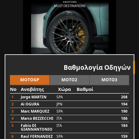
Βαθμολογία Οδηγών
MOTOGP
MOTO2
MOTO3
No
Αναβάτης
Χώρα
Βαθμοί
1
Jorge MARTIN
SPA
208
2
Ai OGURA
JPN
194
3
Marc MARQUEZ
SPA
190
4
Marco BEZZECCHI
ITA
186
5
Fabio DI
ITA
184
GIANNANTONIO
6
Raul FERNANDEZ
SPA
159