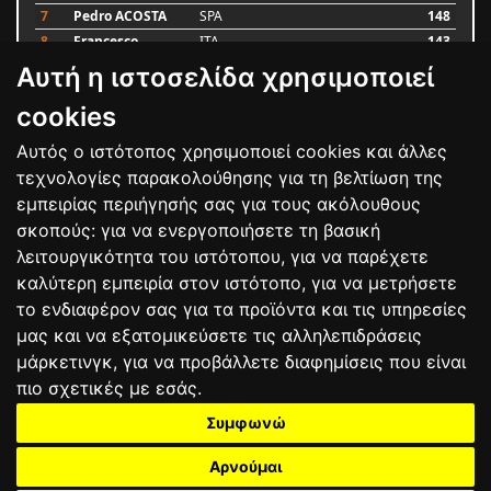
7
Pedro ACOSTA
SPA
148
8
Francesco
ITA
143
BAGNAIA
Αυτή η ιστοσελίδα χρησιμοποιεί
9
Alex MARQUEZ
SPA
87
10
Luca MARINI
ITA
79
cookies
Αυτός ο ιστότοπος χρησιμοποιεί cookies και άλλες
Bαθμολογία
τεχνολογίες παρακολούθησης για τη βελτίωση της
εμπειρίας περιήγησής σας για τους ακόλουθους
σκοπούς:
για να ενεργοποιήσετε τη βασική
λειτουργικότητα του ιστότοπου
,
για να παρέχετε
καλύτερη εμπειρία στον ιστότοπο
,
για να μετρήσετε
το ενδιαφέρον σας για τα προϊόντα και τις υπηρεσίες
μας και να εξατομικεύσετε τις αλληλεπιδράσεις
μάρκετινγκ
,
για να προβάλλετε διαφημίσεις που είναι
πιο σχετικές με εσάς
.
Συμφωνώ
ΕΠΙΚΟΙΝΩΝΙΑ
ΟΡΟΙ ΧΡΗΣΗΣ
ΠΟΛΙΤΙΚΗ ΠΡΟΣΤΑΣΙΑΣ
ΑΓΩΝΕΣ
ΑΠΟΤΕΛΕΣΜΑΤΑ
ΑΓΟΡΑ
Αρνούμαι