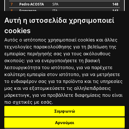
7
Pedro ACOSTA
SPA
148
8
Francesco
ITA
143
BAGNAIA
Αυτή η ιστοσελίδα χρησιμοποιεί
9
Alex MARQUEZ
SPA
87
10
Luca MARINI
ITA
79
cookies
Αυτός ο ιστότοπος χρησιμοποιεί cookies και άλλες
Bαθμολογία
τεχνολογίες παρακολούθησης για τη βελτίωση της
εμπειρίας περιήγησής σας για τους ακόλουθους
σκοπούς:
για να ενεργοποιήσετε τη βασική
λειτουργικότητα του ιστότοπου
,
για να παρέχετε
καλύτερη εμπειρία στον ιστότοπο
,
για να μετρήσετε
το ενδιαφέρον σας για τα προϊόντα και τις υπηρεσίες
μας και να εξατομικεύσετε τις αλληλεπιδράσεις
μάρκετινγκ
,
για να προβάλλετε διαφημίσεις που είναι
πιο σχετικές με εσάς
.
Συμφωνώ
ΕΠΙΚΟΙΝΩΝΙΑ
ΟΡΟΙ ΧΡΗΣΗΣ
ΠΟΛΙΤΙΚΗ ΠΡΟΣΤΑΣΙΑΣ
ΑΓΩΝΕΣ
ΑΠΟΤΕΛΕΣΜΑΤΑ
ΑΓΟΡΑ
Αρνούμαι