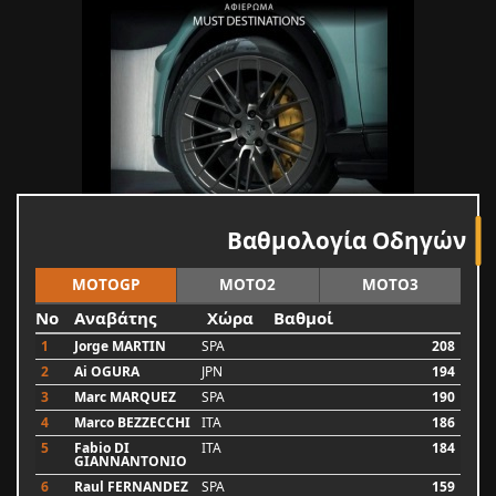
Βαθμολογία Οδηγών
MOTOGP
MOTO2
MOTO3
No
Αναβάτης
Χώρα
Βαθμοί
1
Jorge MARTIN
SPA
208
2
Ai OGURA
JPN
194
3
Marc MARQUEZ
SPA
190
4
Marco BEZZECCHI
ITA
186
5
Fabio DI
ITA
184
GIANNANTONIO
6
Raul FERNANDEZ
SPA
159