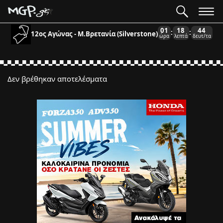
01
18
44
:
:
12ος Αγώνας - Μ.Βρετανία (Silverstone)
ώρα
λεπτά
δευτ/τα
Δεν βρέθηκαν αποτελέσματα