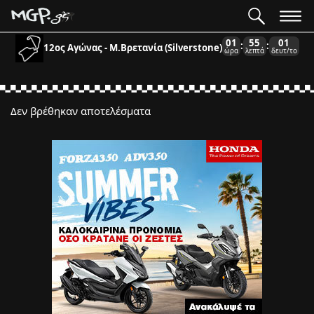
01
55
01
:
:
12ος Αγώνας - Μ.Βρετανία (Silverstone)
ώρα
λεπτά
δευτ/το
Δεν βρέθηκαν αποτελέσματα