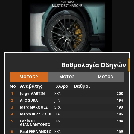
Βαθμολογία Οδηγών
MOTOGP
MOTO2
MOTO3
No
Αναβάτης
Χώρα
Βαθμοί
1
Jorge MARTIN
SPA
208
2
Ai OGURA
JPN
194
3
Marc MARQUEZ
SPA
190
4
Marco BEZZECCHI
ITA
186
5
Fabio DI
ITA
184
GIANNANTONIO
6
Raul FERNANDEZ
SPA
159