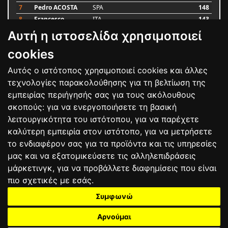
7
Pedro ACOSTA
SPA
148
8
Francesco
ITA
143
BAGNAIA
Αυτή η ιστοσελίδα χρησιμοποιεί
9
Alex MARQUEZ
SPA
87
10
Luca MARINI
ITA
79
cookies
Αυτός ο ιστότοπος χρησιμοποιεί cookies και άλλες
Bαθμολογία
τεχνολογίες παρακολούθησης για τη βελτίωση της
εμπειρίας περιήγησής σας για τους ακόλουθους
σκοπούς:
για να ενεργοποιήσετε τη βασική
λειτουργικότητα του ιστότοπου
,
για να παρέχετε
καλύτερη εμπειρία στον ιστότοπο
,
για να μετρήσετε
το ενδιαφέρον σας για τα προϊόντα και τις υπηρεσίες
μας και να εξατομικεύσετε τις αλληλεπιδράσεις
μάρκετινγκ
,
για να προβάλλετε διαφημίσεις που είναι
πιο σχετικές με εσάς
.
Συμφωνώ
ΕΠΙΚΟΙΝΩΝΙΑ
ΟΡΟΙ ΧΡΗΣΗΣ
ΠΟΛΙΤΙΚΗ ΠΡΟΣΤΑΣΙΑΣ
ΑΓΩΝΕΣ
ΑΠΟΤΕΛΕΣΜΑΤΑ
ΑΓΟΡΑ
Αρνούμαι