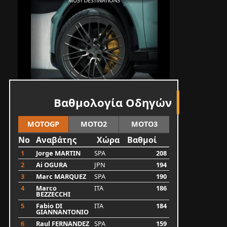
Βαθμολογία Οδηγών
MOTOGP
MOTO2
MOTO3
No
Αναβάτης
Χώρα
Βαθμοί
1
Jorge MARTIN
SPA
208
2
Ai OGURA
JPN
194
3
Marc MARQUEZ
SPA
190
4
Marco
ITA
186
BEZZECCHI
5
Fabio DI
ITA
184
GIANNANTONIO
6
Raul FERNANDEZ
SPA
159