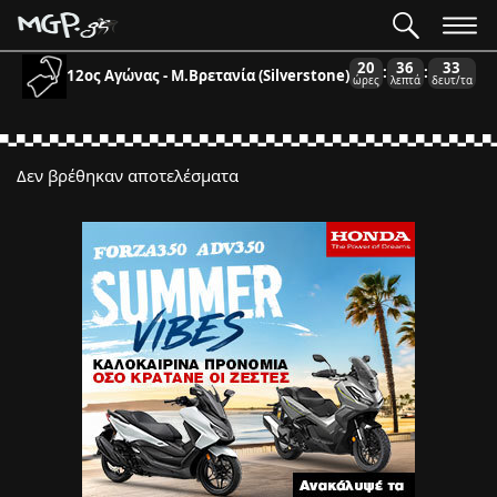
20
36
33
:
:
12ος Αγώνας - Μ.Βρετανία (Silverstone)
ώρες
λεπτά
δευτ/τα
Δεν βρέθηκαν αποτελέσματα