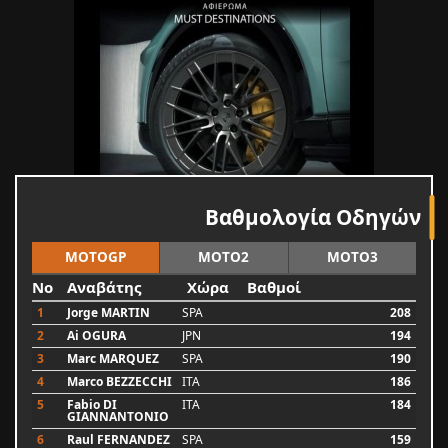
Βαθμολογία Οδηγών
MOTOGP
MOTO2
MOTO3
No
Αναβάτης
Χώρα
Βαθμοί
1
Jorge MARTIN
SPA
208
2
Ai OGURA
JPN
194
3
Marc MARQUEZ
SPA
190
4
Marco BEZZECCHI
ITA
186
5
Fabio DI
ITA
184
GIANNANTONIO
6
Raul FERNANDEZ
SPA
159