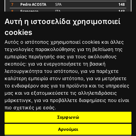
7
Pedro ACOSTA
SPA
148
8
Francesco
ITA
143
BAGNAIA
Αυτή η ιστοσελίδα χρησιμοποιεί
9
Alex MARQUEZ
SPA
87
10
Luca MARINI
ITA
79
cookies
Αυτός ο ιστότοπος χρησιμοποιεί cookies και άλλες
Bαθμολογία
τεχνολογίες παρακολούθησης για τη βελτίωση της
εμπειρίας περιήγησής σας για τους ακόλουθους
σκοπούς:
για να ενεργοποιήσετε τη βασική
λειτουργικότητα του ιστότοπου
,
για να παρέχετε
καλύτερη εμπειρία στον ιστότοπο
,
για να μετρήσετε
το ενδιαφέρον σας για τα προϊόντα και τις υπηρεσίες
μας και να εξατομικεύσετε τις αλληλεπιδράσεις
μάρκετινγκ
,
για να προβάλλετε διαφημίσεις που είναι
πιο σχετικές με εσάς
.
Συμφωνώ
ΕΠΙΚΟΙΝΩΝΙΑ
ΟΡΟΙ ΧΡΗΣΗΣ
ΠΟΛΙΤΙΚΗ ΠΡΟΣΤΑΣΙΑΣ
ΑΓΩΝΕΣ
ΑΠΟΤΕΛΕΣΜΑΤΑ
ΑΓΟΡΑ
Αρνούμαι