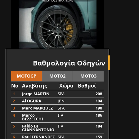
Βαθμολογία Οδηγών
MOTOGP
MOTO2
MOTO3
No
Αναβάτης
Χώρα
Βαθμοί
1
Jorge MARTIN
SPA
208
2
Ai OGURA
JPN
194
3
Marc MARQUEZ
SPA
190
4
Marco
ITA
186
BEZZECCHI
5
Fabio DI
ITA
184
GIANNANTONIO
6
Raul FERNANDEZ
SPA
159