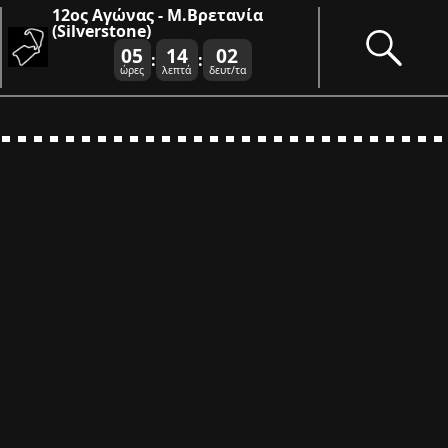
12ος Αγώνας - Μ.Βρετανία
(Silverstone)
05
14
02
:
:
ώρες
λεπτά
δευτ/τα