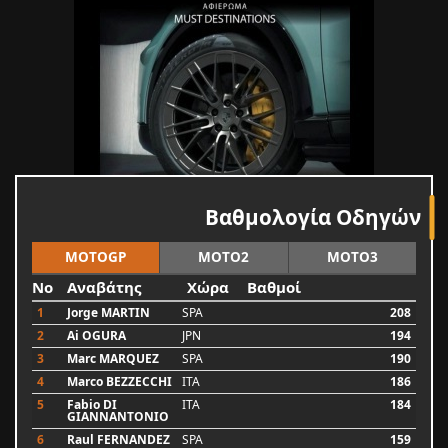
Βαθμολογία Οδηγών
MOTOGP
MOTO2
MOTO3
No
Αναβάτης
Χώρα
Βαθμοί
1
Jorge MARTIN
SPA
208
2
Ai OGURA
JPN
194
3
Marc MARQUEZ
SPA
190
4
Marco BEZZECCHI
ITA
186
5
Fabio DI
ITA
184
GIANNANTONIO
6
Raul FERNANDEZ
SPA
159