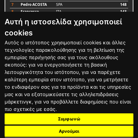
7
Pedro ACOSTA
SPA
148
8
Francesco
ITA
143
BAGNAIA
Αυτή η ιστοσελίδα χρησιμοποιεί
9
Alex MARQUEZ
SPA
87
10
Luca MARINI
ITA
79
cookies
Αυτός ο ιστότοπος χρησιμοποιεί cookies και άλλες
Bαθμολογία
τεχνολογίες παρακολούθησης για τη βελτίωση της
εμπειρίας περιήγησής σας για τους ακόλουθους
σκοπούς:
για να ενεργοποιήσετε τη βασική
λειτουργικότητα του ιστότοπου
,
για να παρέχετε
καλύτερη εμπειρία στον ιστότοπο
,
για να μετρήσετε
το ενδιαφέρον σας για τα προϊόντα και τις υπηρεσίες
μας και να εξατομικεύσετε τις αλληλεπιδράσεις
μάρκετινγκ
,
για να προβάλλετε διαφημίσεις που είναι
πιο σχετικές με εσάς
.
Συμφωνώ
ΕΠΙΚΟΙΝΩΝΙΑ
ΟΡΟΙ ΧΡΗΣΗΣ
ΠΟΛΙΤΙΚΗ ΠΡΟΣΤΑΣΙΑΣ
ΑΓΩΝΕΣ
ΑΠΟΤΕΛΕΣΜΑΤΑ
ΑΓΟΡΑ
Αρνούμαι