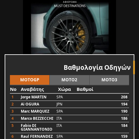
Βαθμολογία Οδηγών
MOTOGP
MOTO2
MOTO3
No
Αναβάτης
Χώρα
Βαθμοί
1
Jorge MARTIN
SPA
208
2
Ai OGURA
JPN
194
3
Marc MARQUEZ
SPA
190
4
Marco BEZZECCHI
ITA
186
5
Fabio DI
ITA
184
GIANNANTONIO
6
Raul FERNANDEZ
SPA
159