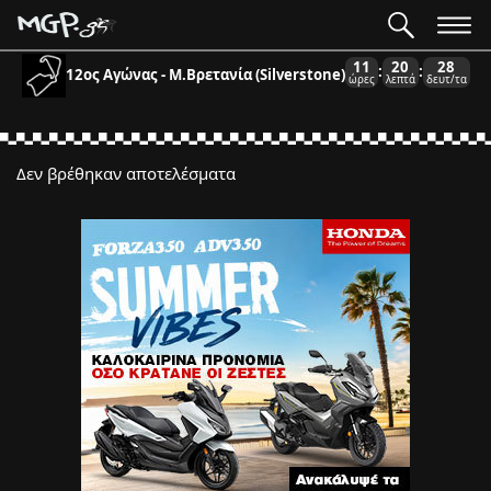
11
20
28
:
:
12ος Αγώνας - Μ.Βρετανία (Silverstone)
ώρες
λεπτά
δευτ/τα
Δεν βρέθηκαν αποτελέσματα