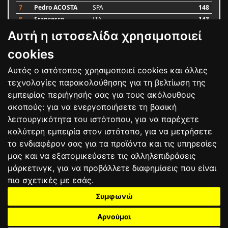
7
Pedro ACOSTA
SPA
148
8
Francesco
ITA
143
BAGNAIA
Αυτή η ιστοσελίδα χρησιμοποιεί
9
Alex MARQUEZ
SPA
87
10
Luca MARINI
ITA
79
cookies
Αυτός ο ιστότοπος χρησιμοποιεί cookies και άλλες
Bαθμολογία
τεχνολογίες παρακολούθησης για τη βελτίωση της
εμπειρίας περιήγησής σας για τους ακόλουθους
σκοπούς:
για να ενεργοποιήσετε τη βασική
λειτουργικότητα του ιστότοπου
,
για να παρέχετε
καλύτερη εμπειρία στον ιστότοπο
,
για να μετρήσετε
το ενδιαφέρον σας για τα προϊόντα και τις υπηρεσίες
μας και να εξατομικεύσετε τις αλληλεπιδράσεις
μάρκετινγκ
,
για να προβάλλετε διαφημίσεις που είναι
πιο σχετικές με εσάς
.
Συμφωνώ
ΕΠΙΚΟΙΝΩΝΙΑ
ΟΡΟΙ ΧΡΗΣΗΣ
ΠΟΛΙΤΙΚΗ ΠΡΟΣΤΑΣΙΑΣ
ΑΓΩΝΕΣ
ΑΠΟΤΕΛΕΣΜΑΤΑ
ΑΓΟΡΑ
Αρνούμαι