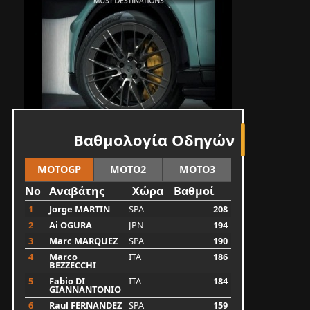
Βαθμολογία Οδηγών
MOTOGP
MOTO2
MOTO3
No
Αναβάτης
Χώρα
Βαθμοί
1
Jorge MARTIN
SPA
208
2
Ai OGURA
JPN
194
3
Marc MARQUEZ
SPA
190
4
Marco
ITA
186
BEZZECCHI
5
Fabio DI
ITA
184
GIANNANTONIO
6
Raul FERNANDEZ
SPA
159