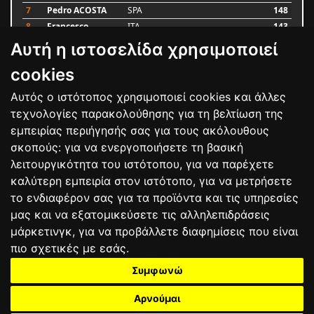
7
Pedro ACOSTA
SPA
148
8
Francesco
ITA
143
BAGNAIA
Αυτή η ιστοσελίδα χρησιμοποιεί
9
Alex MARQUEZ
SPA
87
10
Luca MARINI
ITA
79
cookies
Αυτός ο ιστότοπος χρησιμοποιεί cookies και άλλες
Bαθμολογία
τεχνολογίες παρακολούθησης για τη βελτίωση της
εμπειρίας περιήγησής σας για τους ακόλουθους
σκοπούς:
για να ενεργοποιήσετε τη βασική
λειτουργικότητα του ιστότοπου
,
για να παρέχετε
καλύτερη εμπειρία στον ιστότοπο
,
για να μετρήσετε
το ενδιαφέρον σας για τα προϊόντα και τις υπηρεσίες
μας και να εξατομικεύσετε τις αλληλεπιδράσεις
μάρκετινγκ
,
για να προβάλλετε διαφημίσεις που είναι
πιο σχετικές με εσάς
.
Συμφωνώ
ΕΠΙΚΟΙΝΩΝΙΑ
ΟΡΟΙ ΧΡΗΣΗΣ
ΠΟΛΙΤΙΚΗ ΠΡΟΣΤΑΣΙΑΣ
ΑΓΩΝΕΣ
ΑΠΟΤΕΛΕΣΜΑΤΑ
ΑΓΟΡΑ
Αρνούμαι