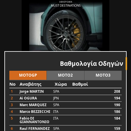
Βαθμολογία Οδηγών
MOTOGP
MOTO2
MOTO3
No
Αναβάτης
Χώρα
Βαθμοί
1
Jorge MARTIN
SPA
208
2
Ai OGURA
JPN
194
3
Marc MARQUEZ
SPA
190
4
Marco BEZZECCHI
ITA
186
5
Fabio DI
ITA
184
GIANNANTONIO
6
Raul FERNANDEZ
SPA
159