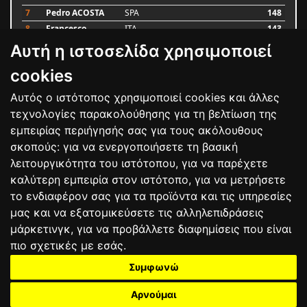
7
Pedro ACOSTA
SPA
148
8
Francesco
ITA
143
BAGNAIA
Αυτή η ιστοσελίδα χρησιμοποιεί
9
Alex MARQUEZ
SPA
87
10
Luca MARINI
ITA
79
cookies
Αυτός ο ιστότοπος χρησιμοποιεί cookies και άλλες
Bαθμολογία
τεχνολογίες παρακολούθησης για τη βελτίωση της
εμπειρίας περιήγησής σας για τους ακόλουθους
σκοπούς:
για να ενεργοποιήσετε τη βασική
λειτουργικότητα του ιστότοπου
,
για να παρέχετε
καλύτερη εμπειρία στον ιστότοπο
,
για να μετρήσετε
το ενδιαφέρον σας για τα προϊόντα και τις υπηρεσίες
μας και να εξατομικεύσετε τις αλληλεπιδράσεις
μάρκετινγκ
,
για να προβάλλετε διαφημίσεις που είναι
πιο σχετικές με εσάς
.
Συμφωνώ
ΕΠΙΚΟΙΝΩΝΙΑ
ΟΡΟΙ ΧΡΗΣΗΣ
ΠΟΛΙΤΙΚΗ ΠΡΟΣΤΑΣΙΑΣ
ΑΓΩΝΕΣ
ΑΠΟΤΕΛΕΣΜΑΤΑ
ΑΓΟΡΑ
Αρνούμαι