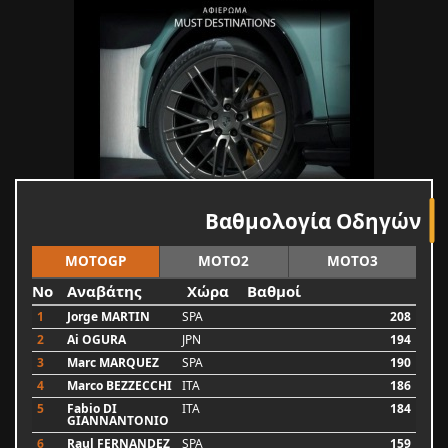
Βαθμολογία Οδηγών
MOTOGP
MOTO2
MOTO3
No
Αναβάτης
Χώρα
Βαθμοί
1
Jorge MARTIN
SPA
208
2
Ai OGURA
JPN
194
3
Marc MARQUEZ
SPA
190
4
Marco BEZZECCHI
ITA
186
5
Fabio DI
ITA
184
GIANNANTONIO
6
Raul FERNANDEZ
SPA
159