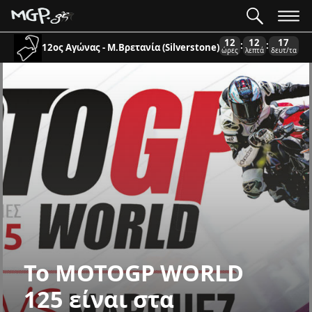
12
12
16
:
:
12ος Αγώνας - Μ.Βρετανία (Silverstone)
ώρες
λεπτά
δευτ/τα
To MOTOGP WORLD
125 είναι στα