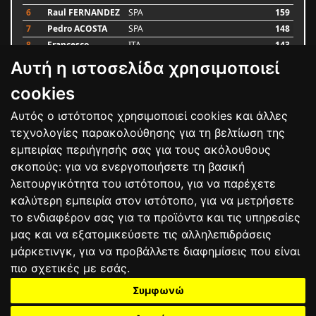
6
Raul FERNANDEZ
SPA
159
7
Pedro ACOSTA
SPA
148
8
Francesco
ITA
143
BAGNAIA
Αυτή η ιστοσελίδα χρησιμοποιεί
9
Alex MARQUEZ
SPA
87
10
Luca MARINI
ITA
79
cookies
Αυτός ο ιστότοπος χρησιμοποιεί cookies και άλλες
Bαθμολογία
τεχνολογίες παρακολούθησης για τη βελτίωση της
εμπειρίας περιήγησής σας για τους ακόλουθους
σκοπούς:
για να ενεργοποιήσετε τη βασική
λειτουργικότητα του ιστότοπου
,
για να παρέχετε
καλύτερη εμπειρία στον ιστότοπο
,
για να μετρήσετε
το ενδιαφέρον σας για τα προϊόντα και τις υπηρεσίες
μας και να εξατομικεύσετε τις αλληλεπιδράσεις
μάρκετινγκ
,
για να προβάλλετε διαφημίσεις που είναι
πιο σχετικές με εσάς
.
Συμφωνώ
ΕΠΙΚΟΙΝΩΝΙΑ
ΟΡΟΙ ΧΡΗΣΗΣ
ΠΟΛΙΤΙΚΗ ΠΡΟΣΤΑΣΙΑΣ
ΑΓΩΝΕΣ
ΑΠΟΤΕΛΕΣΜΑΤΑ
ΑΓΟΡΑ