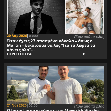
20 Απρ 2026
03:00
Πίσω από τα φλας
Όταν έχεις 27 σπασμένα κόκαλα – όπως ο
Martin – δικαιούσε να λες “Για τα λεφτά τα
κάνεις όλα”...
ΠΕΡΙΣΣΟΤΕΡΑ
21 Νοε 2025
02:00
Πίσω από τα φλας
O Jorge Lorenzo κόουτς του Maverick Vinales