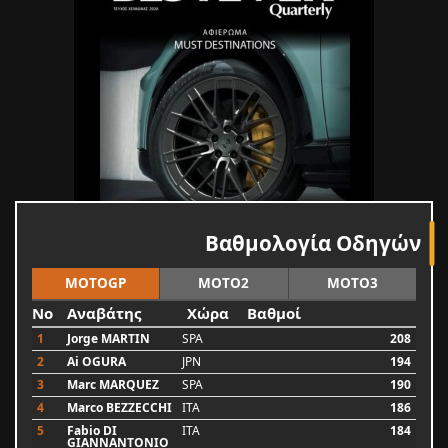
Βαθμολογία Οδηγών
MOTOGP
MOTO2
MOTO3
No
Αναβάτης
Χώρα
Βαθμοί
1
Jorge MARTIN
SPA
208
2
Ai OGURA
JPN
194
3
Marc MARQUEZ
SPA
190
4
Marco BEZZECCHI
ITA
186
5
Fabio DI
ITA
184
GIANNANTONIO