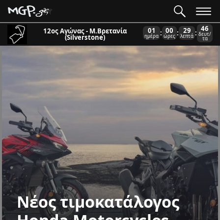
45
01
00
29
12ος Αγώνας - Μ.Βρετανία
:
:
:
δευτ/
(Silverstone)
ημέρα
ώρες
λεπτά
τα
Νέος τιμοκατάλογος