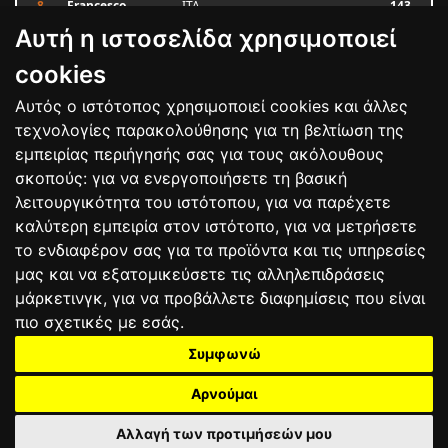
8
Francesco
ITA
143
BAGNAIA
Αυτή η ιστοσελίδα χρησιμοποιεί
9
Alex MARQUEZ
SPA
87
10
Luca MARINI
ITA
79
cookies
Αυτός ο ιστότοπος χρησιμοποιεί cookies και άλλες
Bαθμολογία
τεχνολογίες παρακολούθησης για τη βελτίωση της
εμπειρίας περιήγησής σας για τους ακόλουθους
σκοπούς:
για να ενεργοποιήσετε τη βασική
λειτουργικότητα του ιστότοπου
,
για να παρέχετε
καλύτερη εμπειρία στον ιστότοπο
,
για να μετρήσετε
το ενδιαφέρον σας για τα προϊόντα και τις υπηρεσίες
μας και να εξατομικεύσετε τις αλληλεπιδράσεις
μάρκετινγκ
,
για να προβάλλετε διαφημίσεις που είναι
πιο σχετικές με εσάς
.
Συμφωνώ
ΕΠΙΚΟΙΝΩΝΙΑ
ΟΡΟΙ ΧΡΗΣΗΣ
ΠΟΛΙΤΙΚΗ ΠΡΟΣΤΑΣΙΑΣ
ΑΓΩΝΕΣ
ΑΠΟΤΕΛΕΣΜΑΤΑ
ΑΓΟΡΑ
Αρνούμαι
Αλλαγή των προτιμήσεών μου