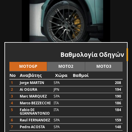
Βαθμολογία Οδηγών
MOTOGP
MOTO2
MOTO3
No
Αναβάτης
Χώρα
Βαθμοί
1
Jorge MARTIN
SPA
208
2
Ai OGURA
JPN
194
3
Marc MARQUEZ
SPA
190
4
Marco BEZZECCHI
ITA
186
5
Fabio DI
ITA
184
GIANNANTONIO
6
Raul FERNANDEZ
SPA
159
7
Pedro ACOSTA
SPA
148