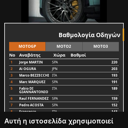
Βαθμολογία Οδηγών
MOTOGP
MOTO2
MOTO3
No
Αναβάτης
Χώρα
Βαθμοί
1
Jorge MARTIN
SPA
220
2
Ai OGURA
JPN
203
3
Marco BEZZECCHI
ITA
193
4
Marc MARQUEZ
SPA
191
5
Fabio DI
ITA
189
GIANNANTONIO
6
Raul FERNANDEZ
SPA
159
7
Pedro ACOSTA
SPA
152
8
Francesco
ITA
143
BAGNAIA
Αυτή η ιστοσελίδα χρησιμοποιεί
9
Alex MARQUEZ
SPA
93