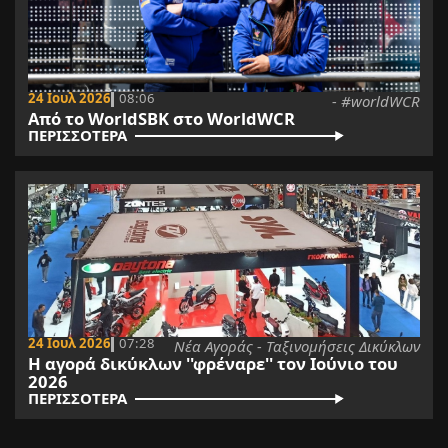
24 Ιουλ 2026
08:06
- #worldWCR
Από το WorldSBK στο WorldWCR
ΠΕΡΙΣΣΟΤΕΡΑ
24 Ιουλ 2026
07:28
Νέα Αγοράς - Ταξινομήσεις Δικύκλων
Η αγορά δικύκλων ''φρέναρε'' τον Ιούνιο του
2026
ΠΕΡΙΣΣΟΤΕΡΑ