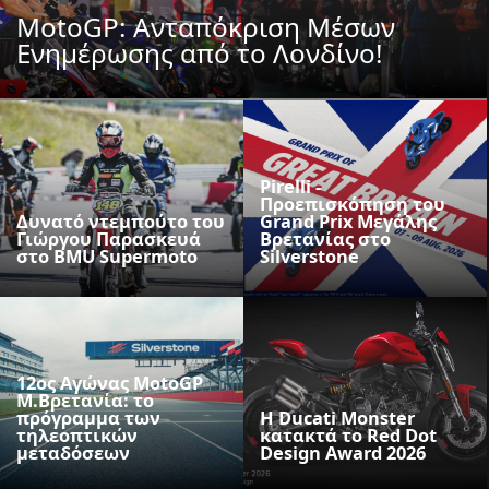
MotoGP: Ανταπόκριση Μέσων
Ενημέρωσης από το Λονδίνο!
Pirelli -
Προεπισκόπηση του
Δυνατό ντεμπούτο του
Grand Prix Μεγάλης
Γιώργου Παρασκευά
Βρετανίας στο
στο BMU Supermoto
Silverstone
12ος Αγώνας MotoGP
M.Βρετανία: το
πρόγραμμα των
Η Ducati Monster
τηλεοπτικών
κατακτά το Red Dot
μεταδόσεων
Design Award 2026