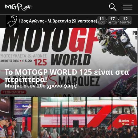
11
17
11
:
:
12ος Αγώνας - Μ.Βρετανία (Silverstone)
ώρες
λεπτά
δευτ/τα
To MOTOGP WORLD 125 είναι στα
περίπτερα!
Μπήκε στον 20ο χρόνο ζωής!