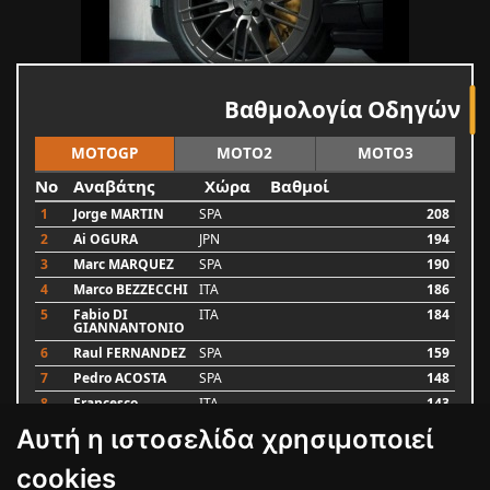
Βαθμολογία Οδηγών
MOTOGP
MOTO2
MOTO3
No
Αναβάτης
Χώρα
Βαθμοί
1
Jorge MARTIN
SPA
208
2
Ai OGURA
JPN
194
3
Marc MARQUEZ
SPA
190
4
Marco BEZZECCHI
ITA
186
5
Fabio DI
ITA
184
GIANNANTONIO
6
Raul FERNANDEZ
SPA
159
7
Pedro ACOSTA
SPA
148
8
Francesco
ITA
143
BAGNAIA
Αυτή η ιστοσελίδα χρησιμοποιεί
9
Alex MARQUEZ
SPA
87
10
Luca MARINI
ITA
79
cookies