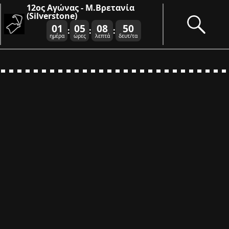
12ος Αγώνας - Μ.Βρετανία
(Silverstone)
01
05
08
50
:
:
:
ημέρα
ώρες
λεπτά
δευτ/τα