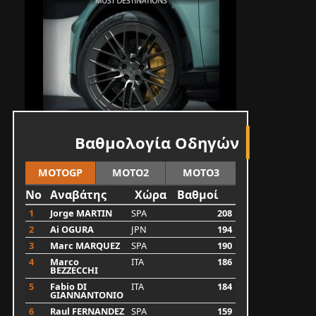
Βαθμολογία Οδηγών
MOTOGP
MOTO2
MOTO3
No
Αναβάτης
Χώρα
Βαθμοί
1
Jorge MARTIN
SPA
208
2
Ai OGURA
JPN
194
3
Marc MARQUEZ
SPA
190
4
Marco
ITA
186
BEZZECCHI
5
Fabio DI
ITA
184
GIANNANTONIO
6
Raul FERNANDEZ
SPA
159