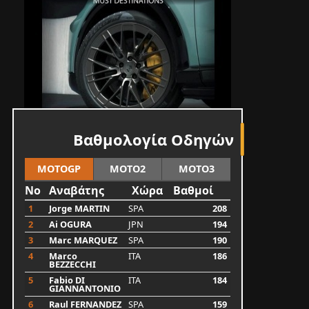
Βαθμολογία Οδηγών
MOTOGP
MOTO2
MOTO3
No
Αναβάτης
Χώρα
Βαθμοί
1
Jorge MARTIN
SPA
208
2
Ai OGURA
JPN
194
3
Marc MARQUEZ
SPA
190
4
Marco
ITA
186
BEZZECCHI
5
Fabio DI
ITA
184
GIANNANTONIO
6
Raul FERNANDEZ
SPA
159