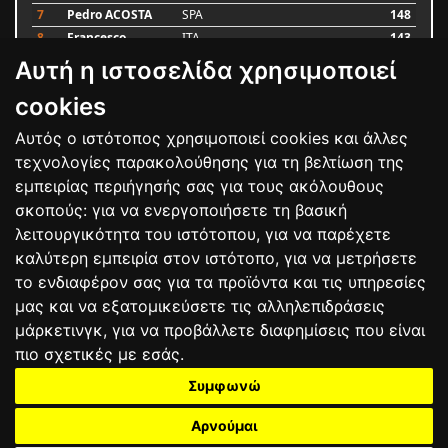
7
Pedro ACOSTA
SPA
148
8
Francesco
ITA
143
BAGNAIA
Αυτή η ιστοσελίδα χρησιμοποιεί
9
Alex MARQUEZ
SPA
87
10
Luca MARINI
ITA
79
cookies
Αυτός ο ιστότοπος χρησιμοποιεί cookies και άλλες
Bαθμολογία
τεχνολογίες παρακολούθησης για τη βελτίωση της
εμπειρίας περιήγησής σας για τους ακόλουθους
σκοπούς:
για να ενεργοποιήσετε τη βασική
λειτουργικότητα του ιστότοπου
,
για να παρέχετε
καλύτερη εμπειρία στον ιστότοπο
,
για να μετρήσετε
το ενδιαφέρον σας για τα προϊόντα και τις υπηρεσίες
μας και να εξατομικεύσετε τις αλληλεπιδράσεις
μάρκετινγκ
,
για να προβάλλετε διαφημίσεις που είναι
πιο σχετικές με εσάς
.
Συμφωνώ
ΕΠΙΚΟΙΝΩΝΙΑ
ΟΡΟΙ ΧΡΗΣΗΣ
ΠΟΛΙΤΙΚΗ ΠΡΟΣΤΑΣΙΑΣ
ΑΓΩΝΕΣ
ΑΠΟΤΕΛΕΣΜΑΤΑ
ΑΓΟΡΑ
Αρνούμαι