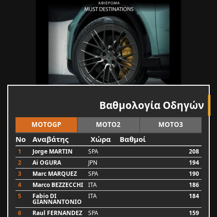
Βαθμολογία Οδηγών
MOTOGP
MOTO2
MOTO3
No
Αναβάτης
Χώρα
Βαθμοί
1
Jorge MARTIN
SPA
208
2
Ai OGURA
JPN
194
3
Marc MARQUEZ
SPA
190
4
Marco BEZZECCHI
ITA
186
5
Fabio DI
ITA
184
GIANNANTONIO
6
Raul FERNANDEZ
SPA
159