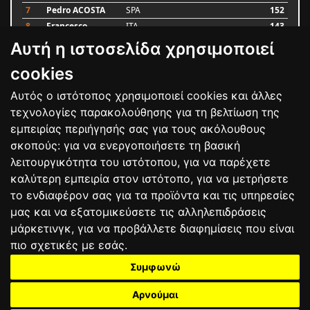
7
Pedro ACOSTA
SPA
152
8
Francesco
ITA
143
BAGNAIA
Αυτή η ιστοσελίδα χρησιμοποιεί
9
Alex MARQUEZ
SPA
93
10
Luca MARINI
ITA
79
cookies
Αυτός ο ιστότοπος χρησιμοποιεί cookies και άλλες
Bαθμολογία
τεχνολογίες παρακολούθησης για τη βελτίωση της
εμπειρίας περιήγησής σας για τους ακόλουθους
σκοπούς:
για να ενεργοποιήσετε τη βασική
λειτουργικότητα του ιστότοπου
,
για να παρέχετε
καλύτερη εμπειρία στον ιστότοπο
,
για να μετρήσετε
το ενδιαφέρον σας για τα προϊόντα και τις υπηρεσίες
μας και να εξατομικεύσετε τις αλληλεπιδράσεις
μάρκετινγκ
,
για να προβάλλετε διαφημίσεις που είναι
πιο σχετικές με εσάς
.
Συμφωνώ
ΕΠΙΚΟΙΝΩΝΙΑ
ΟΡΟΙ ΧΡΗΣΗΣ
ΠΟΛΙΤΙΚΗ ΠΡΟΣΤΑΣΙΑΣ
ΑΓΩΝΕΣ
ΑΠΟΤΕΛΕΣΜΑΤΑ
ΑΓΟΡΑ
Αρνούμαι