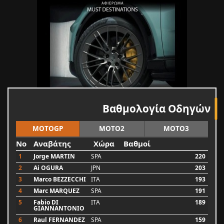
Βαθμολογία Οδηγών
MOTOGP
MOTO2
MOTO3
No
Αναβάτης
Χώρα
Βαθμοί
1
Jorge MARTIN
SPA
220
2
Ai OGURA
JPN
203
3
Marco BEZZECCHI
ITA
193
4
Marc MARQUEZ
SPA
191
5
Fabio DI
ITA
189
GIANNANTONIO
6
Raul FERNANDEZ
SPA
159