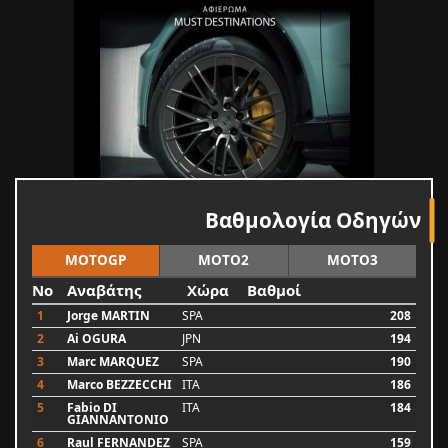
Βαθμολογία Οδηγών
MOTOGP
MOTO2
MOTO3
No
Αναβάτης
Χώρα
Βαθμοί
1
Jorge MARTIN
SPA
208
2
Ai OGURA
JPN
194
3
Marc MARQUEZ
SPA
190
4
Marco BEZZECCHI
ITA
186
5
Fabio DI
ITA
184
GIANNANTONIO
6
Raul FERNANDEZ
SPA
159