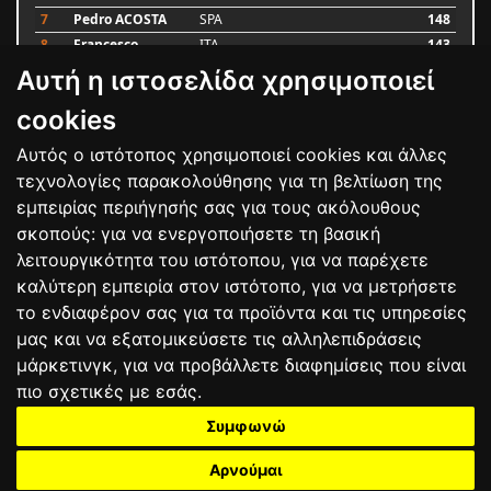
7
Pedro ACOSTA
SPA
148
8
Francesco
ITA
143
BAGNAIA
Αυτή η ιστοσελίδα χρησιμοποιεί
9
Alex MARQUEZ
SPA
87
10
Luca MARINI
ITA
79
cookies
Αυτός ο ιστότοπος χρησιμοποιεί cookies και άλλες
Bαθμολογία
τεχνολογίες παρακολούθησης για τη βελτίωση της
εμπειρίας περιήγησής σας για τους ακόλουθους
σκοπούς:
για να ενεργοποιήσετε τη βασική
λειτουργικότητα του ιστότοπου
,
για να παρέχετε
καλύτερη εμπειρία στον ιστότοπο
,
για να μετρήσετε
το ενδιαφέρον σας για τα προϊόντα και τις υπηρεσίες
μας και να εξατομικεύσετε τις αλληλεπιδράσεις
μάρκετινγκ
,
για να προβάλλετε διαφημίσεις που είναι
πιο σχετικές με εσάς
.
Συμφωνώ
ΕΠΙΚΟΙΝΩΝΙΑ
ΟΡΟΙ ΧΡΗΣΗΣ
ΠΟΛΙΤΙΚΗ ΠΡΟΣΤΑΣΙΑΣ
ΑΓΩΝΕΣ
ΑΠΟΤΕΛΕΣΜΑΤΑ
ΑΓΟΡΑ
Αρνούμαι