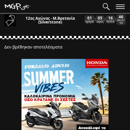
46
01
05
16
12ος Αγώνας - Μ.Βρετανία
:
:
:
δευτ/
(Silverstone)
ημέρα
ώρες
λεπτά
τα
Δεν βρέθηκαν αποτελέσματα