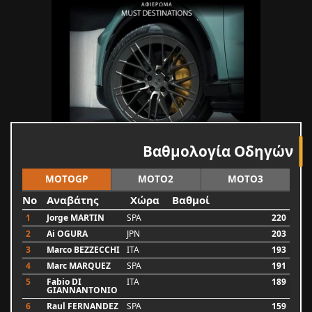
Βαθμολογία Οδηγών
MOTOGP
MOTO2
MOTO3
No
Αναβάτης
Χώρα
Βαθμοί
1
Jorge MARTIN
SPA
220
2
Ai OGURA
JPN
203
3
Marco BEZZECCHI
ITA
193
4
Marc MARQUEZ
SPA
191
5
Fabio DI
ITA
189
GIANNANTONIO
6
Raul FERNANDEZ
SPA
159