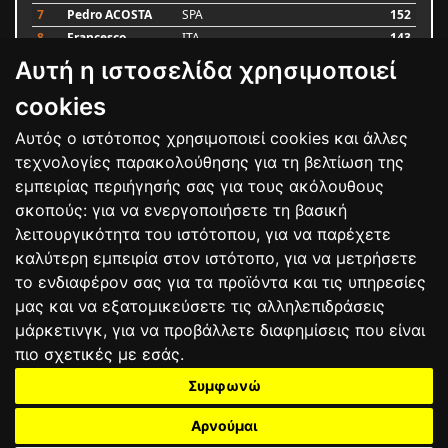
7
Pedro ACOSTA
SPA
152
8
Francesco
ITA
143
BAGNAIA
Αυτή η ιστοσελίδα χρησιμοποιεί
9
Alex MARQUEZ
SPA
93
10
Luca MARINI
ITA
79
cookies
Αυτός ο ιστότοπος χρησιμοποιεί cookies και άλλες
Bαθμολογία
τεχνολογίες παρακολούθησης για τη βελτίωση της
εμπειρίας περιήγησής σας για τους ακόλουθους
σκοπούς:
για να ενεργοποιήσετε τη βασική
λειτουργικότητα του ιστότοπου
,
για να παρέχετε
καλύτερη εμπειρία στον ιστότοπο
,
για να μετρήσετε
το ενδιαφέρον σας για τα προϊόντα και τις υπηρεσίες
μας και να εξατομικεύσετε τις αλληλεπιδράσεις
μάρκετινγκ
,
για να προβάλλετε διαφημίσεις που είναι
πιο σχετικές με εσάς
.
Συμφωνώ
ΕΠΙΚΟΙΝΩΝΙΑ
ΟΡΟΙ ΧΡΗΣΗΣ
ΠΟΛΙΤΙΚΗ ΠΡΟΣΤΑΣΙΑΣ
ΑΓΩΝΕΣ
ΑΠΟΤΕΛΕΣΜΑΤΑ
ΑΓΟΡΑ
Αρνούμαι