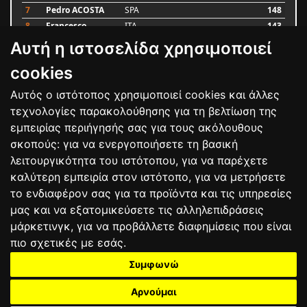
7
Pedro ACOSTA
SPA
148
8
Francesco
ITA
143
BAGNAIA
Αυτή η ιστοσελίδα χρησιμοποιεί
9
Alex MARQUEZ
SPA
87
10
Luca MARINI
ITA
79
cookies
Αυτός ο ιστότοπος χρησιμοποιεί cookies και άλλες
Bαθμολογία
τεχνολογίες παρακολούθησης για τη βελτίωση της
εμπειρίας περιήγησής σας για τους ακόλουθους
σκοπούς:
για να ενεργοποιήσετε τη βασική
λειτουργικότητα του ιστότοπου
,
για να παρέχετε
καλύτερη εμπειρία στον ιστότοπο
,
για να μετρήσετε
το ενδιαφέρον σας για τα προϊόντα και τις υπηρεσίες
μας και να εξατομικεύσετε τις αλληλεπιδράσεις
μάρκετινγκ
,
για να προβάλλετε διαφημίσεις που είναι
πιο σχετικές με εσάς
.
Συμφωνώ
ΕΠΙΚΟΙΝΩΝΙΑ
ΟΡΟΙ ΧΡΗΣΗΣ
ΠΟΛΙΤΙΚΗ ΠΡΟΣΤΑΣΙΑΣ
ΑΓΩΝΕΣ
ΑΠΟΤΕΛΕΣΜΑΤΑ
ΑΓΟΡΑ
Αρνούμαι