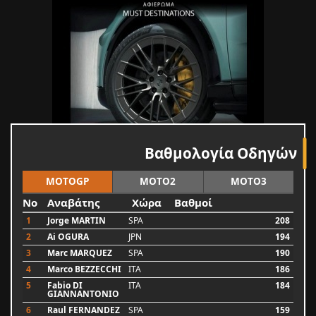
Βαθμολογία Οδηγών
MOTOGP
MOTO2
MOTO3
No
Αναβάτης
Χώρα
Βαθμοί
1
Jorge MARTIN
SPA
208
2
Ai OGURA
JPN
194
3
Marc MARQUEZ
SPA
190
4
Marco BEZZECCHI
ITA
186
5
Fabio DI
ITA
184
GIANNANTONIO
6
Raul FERNANDEZ
SPA
159