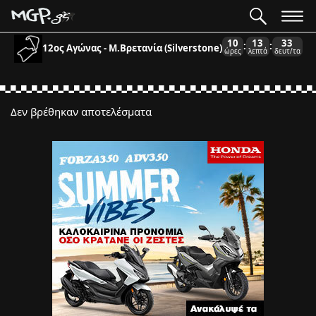
10
13
33
:
:
12ος Αγώνας - Μ.Βρετανία (Silverstone)
ώρες
λεπτά
δευτ/τα
Δεν βρέθηκαν αποτελέσματα