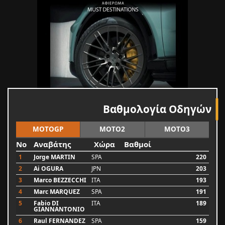
Βαθμολογία Οδηγών
MOTOGP
MOTO2
MOTO3
No
Αναβάτης
Χώρα
Βαθμοί
1
Jorge MARTIN
SPA
220
2
Ai OGURA
JPN
203
3
Marco BEZZECCHI
ITA
193
4
Marc MARQUEZ
SPA
191
5
Fabio DI
ITA
189
GIANNANTONIO
6
Raul FERNANDEZ
SPA
159