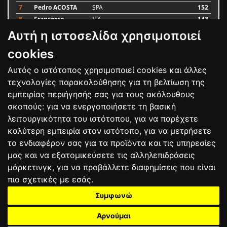
7
Pedro ACOSTA
SPA
152
8
Francesco
ITA
143
BAGNAIA
Αυτή η ιστοσελίδα χρησιμοποιεί
9
Alex MARQUEZ
SPA
93
10
Luca MARINI
ITA
79
cookies
Αυτός ο ιστότοπος χρησιμοποιεί cookies και άλλες
Bαθμολογία
τεχνολογίες παρακολούθησης για τη βελτίωση της
εμπειρίας περιήγησής σας για τους ακόλουθους
σκοπούς:
για να ενεργοποιήσετε τη βασική
λειτουργικότητα του ιστότοπου
,
για να παρέχετε
καλύτερη εμπειρία στον ιστότοπο
,
για να μετρήσετε
το ενδιαφέρον σας για τα προϊόντα και τις υπηρεσίες
μας και να εξατομικεύσετε τις αλληλεπιδράσεις
μάρκετινγκ
,
για να προβάλλετε διαφημίσεις που είναι
πιο σχετικές με εσάς
.
Συμφωνώ
ΕΠΙΚΟΙΝΩΝΙΑ
ΟΡΟΙ ΧΡΗΣΗΣ
ΠΟΛΙΤΙΚΗ ΠΡΟΣΤΑΣΙΑΣ
ΑΓΩΝΕΣ
ΑΠΟΤΕΛΕΣΜΑΤΑ
ΑΓΟΡΑ
Αρνούμαι