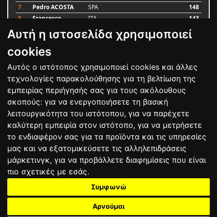
7
Pedro ACOSTA
SPA
148
8
Francesco
ITA
143
BAGNAIA
Αυτή η ιστοσελίδα χρησιμοποιεί
9
Alex MARQUEZ
SPA
87
10
Luca MARINI
ITA
79
cookies
Αυτός ο ιστότοπος χρησιμοποιεί cookies και άλλες
Bαθμολογία
τεχνολογίες παρακολούθησης για τη βελτίωση της
εμπειρίας περιήγησής σας για τους ακόλουθους
σκοπούς:
για να ενεργοποιήσετε τη βασική
λειτουργικότητα του ιστότοπου
,
για να παρέχετε
καλύτερη εμπειρία στον ιστότοπο
,
για να μετρήσετε
το ενδιαφέρον σας για τα προϊόντα και τις υπηρεσίες
μας και να εξατομικεύσετε τις αλληλεπιδράσεις
μάρκετινγκ
,
για να προβάλλετε διαφημίσεις που είναι
πιο σχετικές με εσάς
.
Συμφωνώ
ΕΠΙΚΟΙΝΩΝΙΑ
ΟΡΟΙ ΧΡΗΣΗΣ
ΠΟΛΙΤΙΚΗ ΠΡΟΣΤΑΣΙΑΣ
ΑΓΩΝΕΣ
ΑΠΟΤΕΛΕΣΜΑΤΑ
ΑΓΟΡΑ
Αρνούμαι