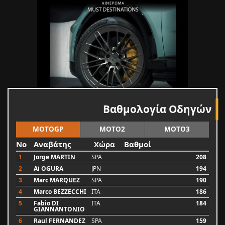
Βαθμολογία Οδηγών
MOTOGP
MOTO2
MOTO3
No
Αναβάτης
Χώρα
Βαθμοί
1
Jorge MARTIN
SPA
208
2
Ai OGURA
JPN
194
3
Marc MARQUEZ
SPA
190
4
Marco BEZZECCHI
ITA
186
5
Fabio DI
ITA
184
GIANNANTONIO
6
Raul FERNANDEZ
SPA
159