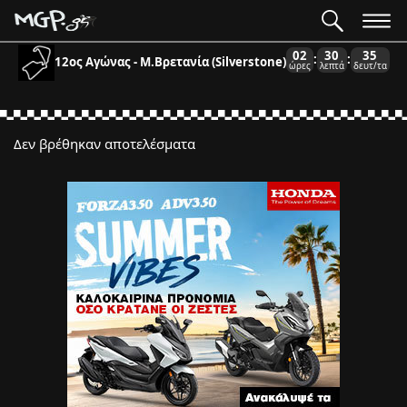
02
30
35
:
:
12ος Αγώνας - Μ.Βρετανία (Silverstone)
ώρες
λεπτά
δευτ/τα
Δεν βρέθηκαν αποτελέσματα