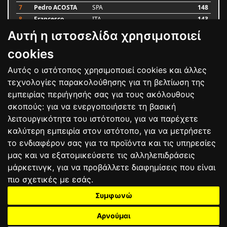
7
Pedro ACOSTA
SPA
148
8
Francesco
ITA
143
BAGNAIA
Αυτή η ιστοσελίδα χρησιμοποιεί
9
Alex MARQUEZ
SPA
87
10
Luca MARINI
ITA
79
cookies
Αυτός ο ιστότοπος χρησιμοποιεί cookies και άλλες
Bαθμολογία
τεχνολογίες παρακολούθησης για τη βελτίωση της
εμπειρίας περιήγησής σας για τους ακόλουθους
σκοπούς:
για να ενεργοποιήσετε τη βασική
λειτουργικότητα του ιστότοπου
,
για να παρέχετε
καλύτερη εμπειρία στον ιστότοπο
,
για να μετρήσετε
το ενδιαφέρον σας για τα προϊόντα και τις υπηρεσίες
μας και να εξατομικεύσετε τις αλληλεπιδράσεις
μάρκετινγκ
,
για να προβάλλετε διαφημίσεις που είναι
πιο σχετικές με εσάς
.
Συμφωνώ
ΕΠΙΚΟΙΝΩΝΙΑ
ΟΡΟΙ ΧΡΗΣΗΣ
ΠΟΛΙΤΙΚΗ ΠΡΟΣΤΑΣΙΑΣ
ΑΓΩΝΕΣ
ΑΠΟΤΕΛΕΣΜΑΤΑ
ΑΓΟΡΑ
Αρνούμαι