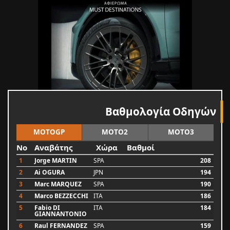
Βαθμολογία Οδηγών
MOTOGP
MOTO2
MOTO3
No
Αναβάτης
Χώρα
Βαθμοί
1
Jorge MARTIN
SPA
208
2
Ai OGURA
JPN
194
3
Marc MARQUEZ
SPA
190
4
Marco BEZZECCHI
ITA
186
5
Fabio DI
ITA
184
GIANNANTONIO
6
Raul FERNANDEZ
SPA
159