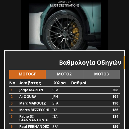
Βαθμολογία Οδηγών
MOTOGP
MOTO2
MOTO3
No
Αναβάτης
Χώρα
Βαθμοί
1
Jorge MARTIN
SPA
208
2
Ai OGURA
JPN
194
3
Marc MARQUEZ
SPA
190
4
Marco BEZZECCHI
ITA
186
5
Fabio DI
ITA
184
GIANNANTONIO
6
Raul FERNANDEZ
SPA
159