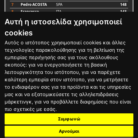
7
Pedro ACOSTA
SPA
148
8
Francesco
ITA
143
BAGNAIA
Αυτή η ιστοσελίδα χρησιμοποιεί
9
Alex MARQUEZ
SPA
87
10
Luca MARINI
ITA
79
cookies
Αυτός ο ιστότοπος χρησιμοποιεί cookies και άλλες
Bαθμολογία
τεχνολογίες παρακολούθησης για τη βελτίωση της
εμπειρίας περιήγησής σας για τους ακόλουθους
σκοπούς:
για να ενεργοποιήσετε τη βασική
λειτουργικότητα του ιστότοπου
,
για να παρέχετε
καλύτερη εμπειρία στον ιστότοπο
,
για να μετρήσετε
το ενδιαφέρον σας για τα προϊόντα και τις υπηρεσίες
μας και να εξατομικεύσετε τις αλληλεπιδράσεις
μάρκετινγκ
,
για να προβάλλετε διαφημίσεις που είναι
πιο σχετικές με εσάς
.
Συμφωνώ
ΕΠΙΚΟΙΝΩΝΙΑ
ΟΡΟΙ ΧΡΗΣΗΣ
ΠΟΛΙΤΙΚΗ ΠΡΟΣΤΑΣΙΑΣ
ΑΓΩΝΕΣ
ΑΠΟΤΕΛΕΣΜΑΤΑ
ΑΓΟΡΑ
Αρνούμαι