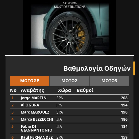
Βαθμολογία Οδηγών
MOTOGP
MOTO2
MOTO3
No
Αναβάτης
Χώρα
Βαθμοί
1
Jorge MARTIN
SPA
208
2
Ai OGURA
JPN
194
3
Marc MARQUEZ
SPA
190
4
Marco BEZZECCHI
ITA
186
5
Fabio DI
ITA
184
GIANNANTONIO
6
Raul FERNANDEZ
SPA
159