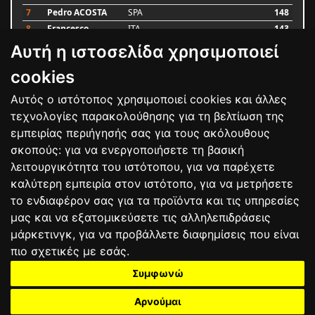
7
Pedro ACOSTA
SPA
148
8
Francesco
ITA
143
BAGNAIA
Αυτή η ιστοσελίδα χρησιμοποιεί
9
Alex MARQUEZ
SPA
87
10
Luca MARINI
ITA
79
cookies
Αυτός ο ιστότοπος χρησιμοποιεί cookies και άλλες
Bαθμολογία
τεχνολογίες παρακολούθησης για τη βελτίωση της
εμπειρίας περιήγησής σας για τους ακόλουθους
σκοπούς:
για να ενεργοποιήσετε τη βασική
λειτουργικότητα του ιστότοπου
,
για να παρέχετε
καλύτερη εμπειρία στον ιστότοπο
,
για να μετρήσετε
το ενδιαφέρον σας για τα προϊόντα και τις υπηρεσίες
μας και να εξατομικεύσετε τις αλληλεπιδράσεις
μάρκετινγκ
,
για να προβάλλετε διαφημίσεις που είναι
πιο σχετικές με εσάς
.
Συμφωνώ
ΕΠΙΚΟΙΝΩΝΙΑ
ΟΡΟΙ ΧΡΗΣΗΣ
ΠΟΛΙΤΙΚΗ ΠΡΟΣΤΑΣΙΑΣ
ΑΓΩΝΕΣ
ΑΠΟΤΕΛΕΣΜΑΤΑ
ΑΓΟΡΑ
Αρνούμαι