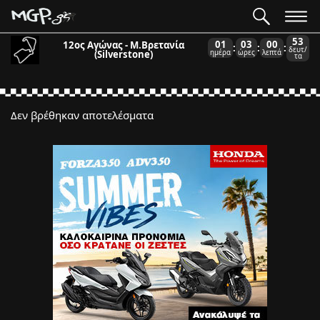
53
01
03
00
12ος Αγώνας - Μ.Βρετανία
:
:
:
δευτ/
(Silverstone)
ημέρα
ώρες
λεπτά
τα
Δεν βρέθηκαν αποτελέσματα