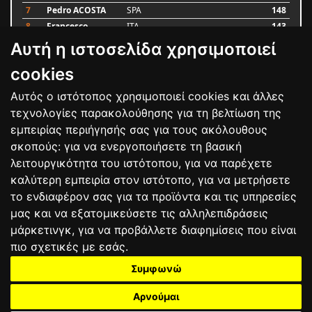
7
Pedro ACOSTA
SPA
148
8
Francesco
ITA
143
BAGNAIA
Αυτή η ιστοσελίδα χρησιμοποιεί
9
Alex MARQUEZ
SPA
87
10
Luca MARINI
ITA
79
cookies
Αυτός ο ιστότοπος χρησιμοποιεί cookies και άλλες
Bαθμολογία
τεχνολογίες παρακολούθησης για τη βελτίωση της
εμπειρίας περιήγησής σας για τους ακόλουθους
σκοπούς:
για να ενεργοποιήσετε τη βασική
λειτουργικότητα του ιστότοπου
,
για να παρέχετε
καλύτερη εμπειρία στον ιστότοπο
,
για να μετρήσετε
το ενδιαφέρον σας για τα προϊόντα και τις υπηρεσίες
μας και να εξατομικεύσετε τις αλληλεπιδράσεις
μάρκετινγκ
,
για να προβάλλετε διαφημίσεις που είναι
πιο σχετικές με εσάς
.
Συμφωνώ
ΕΠΙΚΟΙΝΩΝΙΑ
ΟΡΟΙ ΧΡΗΣΗΣ
ΠΟΛΙΤΙΚΗ ΠΡΟΣΤΑΣΙΑΣ
ΑΓΩΝΕΣ
ΑΠΟΤΕΛΕΣΜΑΤΑ
ΑΓΟΡΑ
Αρνούμαι