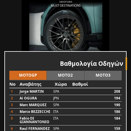
Βαθμολογία Οδηγών
MOTOGP
MOTO2
MOTO3
No
Αναβάτης
Χώρα
Βαθμοί
1
Jorge MARTIN
SPA
208
2
Ai OGURA
JPN
194
3
Marc MARQUEZ
SPA
190
4
Marco BEZZECCHI
ITA
186
5
Fabio DI
ITA
184
GIANNANTONIO
6
Raul FERNANDEZ
SPA
159